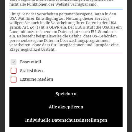
nicht alle Funktionen der Website verfügbar sind.
nicht öffentlicher Teil
Einige Services verarbeiten personenbezogene Daten in den
USA. Mit Ihrer Einwilligung zur Nutzung dieser Services
willigen Sie auch in die Verarbeitung Ihrer Daten in den USA
gemäß Art. 49 (1) lit. a GDPR ein. Der EuGH stuft die USA als ein
Land mit unzureichendem Datenschutz nach EU-Standards
11.02.2014
ein. Es besteht beispielsweise die Gefahr, dass US-Behörden
personenbezogene Daten in Überwachungsprogrammen
verarbeiten, ohne dass für Europäerinnen und Europäer eine
Klagemöglichkeit besteht.
Es folgt eine Liste der Service-Gruppen, für die eine Einwil
Essenziell
6
Statistiken
Externe Medien
09:00
Speichern
Alle akzeptieren
EFRAG Business model research paper
Individuelle Datenschutzeinstellungen
24_06_IFRS-FA_BM_CoverNote.pdf