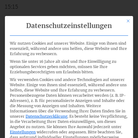
15:15
Mit di
Datenschutzeinstellungen
Leasing - aktuelle Entwicklungen
Wir nutzen Cookies auf unserer Website. Einige von ihnen sind
essenziell, während andere uns helfen, diese Website und Ihre
24_05_IFRS-FA_Leases_CoverNote.pdf
Erfahrung zu verbessern.
Wenn Sie unter 16 Jahre alt sind und Ihre Einwilligung zu
24_05a_IFRS-FA_Leases_Redeliberations.pdf
optionalen Services geben möchten, müssen Sie Ihre
Erziehungsberechtigten um Erlaubnis bitten.
IFRS-FA_24_TOP_05.mp3
Wir verwenden Cookies und andere Technologien auf unserer
Website. Einige von ihnen sind essenziell, während andere uns
helfen, diese Website und Ihre Erfahrung zu verbessern.
Personenbezogene Daten können verarbeitet werden (z. B. IP-
19
Adressen), z. B. für personalisierte Anzeigen und Inhalte oder
die Messung von Anzeigen und Inhalten.
Weitere
Informationen über die Verwendung Ihrer Daten finden Sie in
unserer
Datenschutzerklärung
.
Es besteht keine Verpflichtung,
in die Verarbeitung Ihrer Daten einzuwilligen, um dieses
16:15
Angebot zu nutzen.
Sie können Ihre Auswahl jederzeit unter
Einstellungen
widerrufen oder anpassen.
Bitte beachten Sie,
dass aufgrund individueller Einstellungen möglicherweise