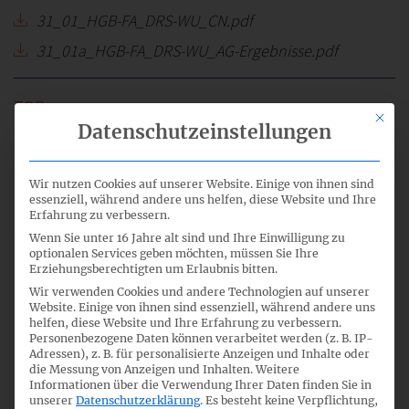
31_01_HGB-FA_DRS-WU_CN.pdf
31_01a_HGB-FA_DRS-WU_AG-Ergebnisse.pdf
Mit di
Datenschutzeinstellungen
2
Wir nutzen Cookies auf unserer Website. Einige von ihnen sind
16:00
essenziell, während andere uns helfen, diese Website und Ihre
Erfahrung zu verbessern.
Wenn Sie unter 16 Jahre alt sind und Ihre Einwilligung zu
optionalen Services geben möchten, müssen Sie Ihre
nicht öffentlicher Teil
Erziehungsberechtigten um Erlaubnis bitten.
Wir verwenden Cookies und andere Technologien auf unserer
Website. Einige von ihnen sind essenziell, während andere uns
helfen, diese Website und Ihre Erfahrung zu verbessern.
Personenbezogene Daten können verarbeitet werden (z. B. IP-
21.04.2017
Adressen), z. B. für personalisierte Anzeigen und Inhalte oder
die Messung von Anzeigen und Inhalten.
Weitere
Informationen über die Verwendung Ihrer Daten finden Sie in
unserer
Datenschutzerklärung
.
Es besteht keine Verpflichtung,