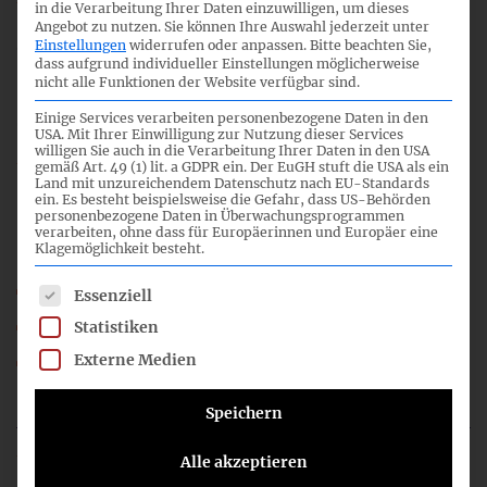
in die Verarbeitung Ihrer Daten einzuwilligen, um dieses
Angebot zu nutzen.
Sie können Ihre Auswahl jederzeit unter
3
Einstellungen
widerrufen oder anpassen.
Bitte beachten Sie,
dass aufgrund individueller Einstellungen möglicherweise
nicht alle Funktionen der Website verfügbar sind.
09:00
Einige Services verarbeiten personenbezogene Daten in den
USA. Mit Ihrer Einwilligung zur Nutzung dieser Services
willigen Sie auch in die Verarbeitung Ihrer Daten in den USA
gemäß Art. 49 (1) lit. a GDPR ein. Der EuGH stuft die USA als ein
Land mit unzureichendem Datenschutz nach EU-Standards
Überarbeitung DRS 20 aufgrund CSR-RLUG
ein. Es besteht beispielsweise die Gefahr, dass US-Behörden
personenbezogene Daten in Überwachungsprogrammen
verarbeiten, ohne dass für Europäerinnen und Europäer eine
Klagemöglichkeit besteht.
31_03_HGB-FA_DRS20_CSR-RLUG_CN.pdf
Es folgt eine Liste der Service-Gruppen, für die eine Einwil
Essenziell
31_03a_HGB-FA_DRS20_CSR-RLUG_Arbeitsstand.pdf
Statistiken
31_03b_HGB-FA_DRS20_CSR-RLUG_Basis.pdf
Externe Medien
HGB-FA_31_TOP_03.mp3
Speichern
Alle akzeptieren