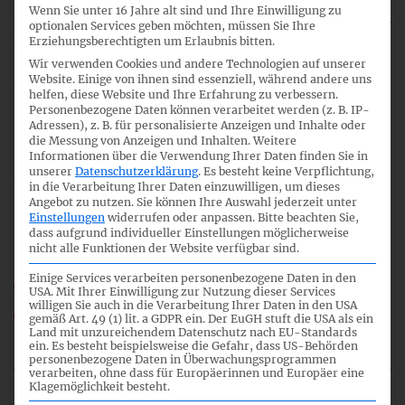
Wenn Sie unter 16 Jahre alt sind und Ihre Einwilligung zu
optionalen Services geben möchten, müssen Sie Ihre
Erziehungsberechtigten um Erlaubnis bitten.
Wir verwenden Cookies und andere Technologien auf unserer
3
Website. Einige von ihnen sind essenziell, während andere uns
helfen, diese Website und Ihre Erfahrung zu verbessern.
Personenbezogene Daten können verarbeitet werden (z. B. IP-
Adressen), z. B. für personalisierte Anzeigen und Inhalte oder
die Messung von Anzeigen und Inhalten.
Weitere
13:15
Informationen über die Verwendung Ihrer Daten finden Sie in
unserer
Datenschutzerklärung
.
Es besteht keine Verpflichtung,
in die Verarbeitung Ihrer Daten einzuwilligen, um dieses
Angebot zu nutzen.
Sie können Ihre Auswahl jederzeit unter
Review DRS 18 Latente Steuern
Einstellungen
widerrufen oder anpassen.
Bitte beachten Sie,
dass aufgrund individueller Einstellungen möglicherweise
nicht alle Funktionen der Website verfügbar sind.
Einige Services verarbeiten personenbezogene Daten in den
39_03_HGB-FA_DRS-18_CN.pdf
USA. Mit Ihrer Einwilligung zur Nutzung dieser Services
willigen Sie auch in die Verarbeitung Ihrer Daten in den USA
39_03a_HGB-FA_DRS-18_Themen.pdf
gemäß Art. 49 (1) lit. a GDPR ein. Der EuGH stuft die USA als ein
Land mit unzureichendem Datenschutz nach EU-Standards
HGB-FA_39_TOP_03.mp3
ein. Es besteht beispielsweise die Gefahr, dass US-Behörden
personenbezogene Daten in Überwachungsprogrammen
verarbeiten, ohne dass für Europäerinnen und Europäer eine
Klagemöglichkeit besteht.