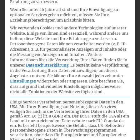
Erfahrung zu verbessern.
Wenn Sie unter 16 Jahre alt sind und Ihre Einwilligung zu
6
optionalen Services geben möchten, müssen Sie Ihre
Erziehungsberechtigten um Erlaubnis bitten.
Wir verwenden Cookies und andere Technologien auf unserer
Website. Einige von ihnen sind essenziell, während andere uns
12:15
helfen, diese Website und Ihre Erfahrung zu verbessern.
Personenbezogene Daten können verarbeitet werden (z. B. IP-
Adressen), z. B. für personalisierte Anzeigen und Inhalte oder
die Messung von Anzeigen und Inhalten.
Weitere
Informationen über die Verwendung Ihrer Daten finden Sie in
Interpretationsaktivitäten
unserer
Datenschutzerklärung
.
Es besteht keine Verpflichtung,
in die Verarbeitung Ihrer Daten einzuwilligen, um dieses
Angebot zu nutzen.
Sie können Ihre Auswahl jederzeit unter
Einstellungen
widerrufen oder anpassen.
Bitte beachten Sie,
04_06_FA-FB_Interpret_CN.pdf
dass aufgrund individueller Einstellungen möglicherweise
nicht alle Funktionen der Website verfügbar sind.
04_FA-FB_TOP_06.mp3
Einige Services verarbeiten personenbezogene Daten in den
USA. Mit Ihrer Einwilligung zur Nutzung dieser Services
willigen Sie auch in die Verarbeitung Ihrer Daten in den USA
gemäß Art. 49 (1) lit. a GDPR ein. Der EuGH stuft die USA als ein
Land mit unzureichendem Datenschutz nach EU-Standards
7
ein. Es besteht beispielsweise die Gefahr, dass US-Behörden
personenbezogene Daten in Überwachungsprogrammen
verarbeiten, ohne dass für Europäerinnen und Europäer eine
Klagemöglichkeit besteht.