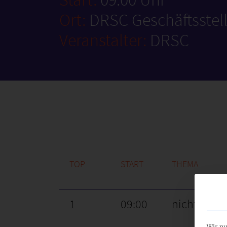
Ort:
DRSC Geschäftsstel
Veranstalter:
DRSC
TOP
START
THEMA
1
09:00
nicht öffen
Wir nu