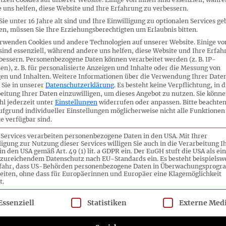
 uns helfen, diese Website und Ihre Erfahrung zu verbessern.
 – Änderungen an DRS 25
44_02_HG
ie unter 16 Jahre alt sind und Ihre Einwilligung zu optionalen Services ge
n, müssen Sie Ihre Erziehungsberechtigten um Erlaubnis bitten.
44_02a_H
umrechnung im
rwenden Cookies und andere Technologien auf unserer Website. Einige vo
44_02b_HG
sind essenziell, während andere uns helfen, diese Website und Ihre Erfah
schluss sowie Änderungen
bessern.
Personenbezogene Daten können verarbeitet werden (z. B. IP-
44_02c_H
en), z. B. für personalisierte Anzeigen und Inhalte oder die Messung von
edenen DRS infolge
en und Inhalten.
Weitere Informationen über die Verwendung Ihrer Date
44_02d_H
 Sie in unserer
Datenschutzerklärung
.
Es besteht keine Verpflichtung, in d
r WpHG-Nummerierungen –
eitung Ihrer Daten einzuwilligen, um dieses Angebot zu nutzen.
Sie könne
44_02e_HG
l jederzeit unter
Einstellungen
widerrufen oder anpassen.
Bitte beachten
g SN
ufgrund individueller Einstellungen möglicherweise nicht alle Funktionen
44_HGB-F
e verfügbar sind.
 Services verarbeiten personenbezogene Daten in den USA. Mit Ihrer
 Änderungen an DRS 17 und
ligung zur Nutzung dieser Services willigen Sie auch in die Verarbeitung I
44_03_HG
in den USA gemäß Art. 49 (1) lit. a GDPR ein. Der EuGH stuft die USA als ei
zureichendem Datenschutz nach EU-Standards ein. Es besteht beispielsw
44_03a_H
RUG II – Auswertung SN
efahr, dass US-Behörden personenbezogene Daten in Überwachungsprog
eiten, ohne dass für Europäerinnen und Europäer eine Klagemöglichkeit
44_03b_H
t.
44_03c_H
lgt eine Liste der Service-Gruppen, für die eine Einwilligung ert
Essenziell
Statistiken
Externe Med
44_03d_H