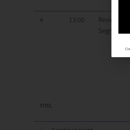
4
13:00
Review DR
Segmentber
Co
TITEL