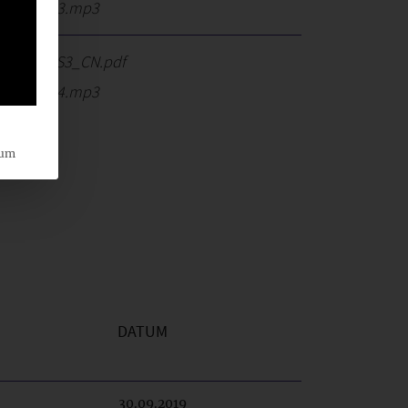
A_TOP_03.mp3
B-FA_DRS3_CN.pdf
A_TOP_04.mp3
sum
DATUM
30.09.2019