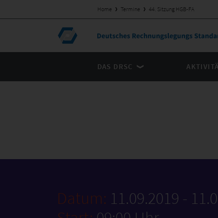
Home
Termine
44. Sitzung HGB-FA
DAS DRSC
AKTIVIT
Datum:
11.09.2019 - 11.
Start:
09:00 Uhr