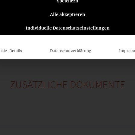
Speichern
44_HGB-F
Alle akzeptieren
S 3
44_04_HG
Individuelle Datenschutzeinstellungen
44_HGB-F
ichterstattung
okie-Details
Datenschutzerklärung
Impres
ZUSÄTZLICHE DOKUMENTE