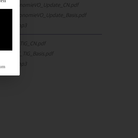
ien
-NB_TaxonomieVO_Update_CN.pdf
A-NB_TaxonomieVO_Update_Basis.pdf
-TOP-14.mp3
NB_AFE_TIG_CN.pdf
-NB_AFE_TIG_Basis.pdf
-TOP-15.mp3
sum