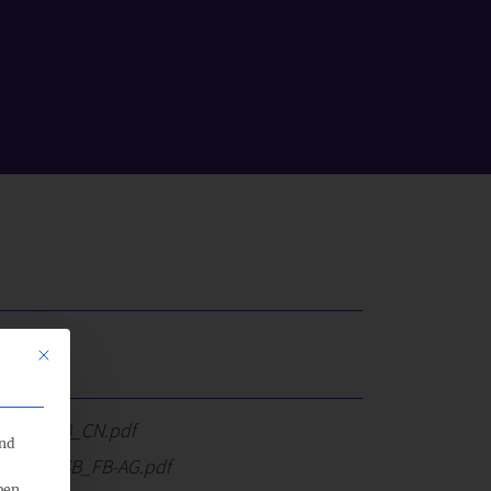
Mit diesem Button wird der Dialog geschlossen. Seine Funktionalität 
-NB_SASB_CN.pdf
end
-NB_SASB_FB-AG.pdf
ben