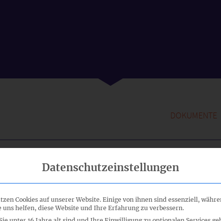
DOKUMENTE
tlich
-
Datenschutzeinstellungen
ltation
50_05_FA
tzen Cookies auf unserer Website. Einige von ihnen sind essenziell, währ
 uns helfen, diese Website und Ihre Erfahrung zu verbessern.
50_05a_FA
ie unter 16 Jahre alt sind und Ihre Einwilligung zu optionalen Services ge