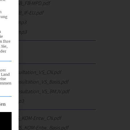
A-NB_SASB_FB-MPD.pdf
-NB_SASB_IF-EU.pdf
n
rung
TOP-05a.mp3
TOP-05b.mp3
n
ie
n Ihre
 Sie,
 der
hrer
NB_Konsultation_VS_CN.pdf
n Land
eise
-NB_Konsultation_VS_Basis.pdf
rammen
-NB_Konsultation_VS_BMJV.pdf
TOP-02.mp3
eilt werden kann. Die erste Service-Gruppe ist essenziell und ka
ien
-NB_ESRS_KOM-Entw_CN.pdf
A-NB_ESRS_KOM-Entw_Basis.pdf