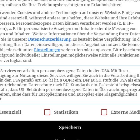
50_05b_F
n, müssen Sie Ihre Erziehungsberechtigten um Erlaubnis bitten.
50_05c_FA
rwenden Cookies und andere Technologien auf unserer Website. Einige vo
sind essenziell, während andere uns helfen, diese Website und Ihre Erfah
50.-FANB-
bessern.
Personenbezogene Daten können verarbeitet werden (z. B. IP-
en), z. B. für personalisierte Anzeigen und Inhalte oder die Messung von
50.-FANB-
en und Inhalten.
Weitere Informationen über die Verwendung Ihrer Date
 Sie in unserer
Datenschutzerklärung
.
Es besteht keine Verpflichtung, in d
eitung Ihrer Daten einzuwilligen, um dieses Angebot zu nutzen.
Sie könne
l jederzeit unter
Einstellungen
widerrufen oder anpassen.
Bitte beachten
tlich
-
ufgrund individueller Einstellungen möglicherweise nicht alle Funktionen
e verfügbar sind.
 Services verarbeiten personenbezogene Daten in den USA. Mit Ihrer
tation Voluntary Standard
ligung zur Nutzung dieser Services willigen Sie auch in die Verarbeitung I
50_02_FA-
in den USA gemäß Art. 49 (1) lit. a GDPR ein. Der EuGH stuft die USA als ei
zureichendem Datenschutz nach EU-Standards ein. Es besteht beispielsw
50_02a_FA
efahr, dass US-Behörden personenbezogene Daten in Überwachungsprog
eiten, ohne dass für Europäerinnen und Europäer eine Klagemöglichkeit
50_02b_FA
t.
50.-FANB-
lgt eine Liste der Service-Gruppen, für die eine Einwilligung ert
Essenziell
Statistiken
Externe Med
ltation ESRS-Überarbeitung
50_03_FA
Speichern
50_03a_F