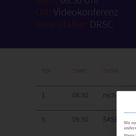
Ort:
Videokonferenz
Veranstalter:
DRSC
TOP
START
THEMA
1
08:30
nicht-öffen
5
09:30
SASB-Konsu
Wir nu
andere
Wenn S