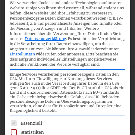
Wir verwenden Cookies und andere Technologien auf unserer
Website. Einige von ihnen sind essenziell, während andere uns
12
helfen, diese Website und Ihre Erfahrung zu verbessern.
Personenbezogene Daten können verarbeitet werden (z. B. IP-
Adressen), z. B. für personalisierte Anzeigen und Inhalte oder
die Messung von Anzeigen und Inhalten.
Weitere
10:30
Informationen über die Verwendung Ihrer Daten finden Sie in
unserer
Datenschutzerklärung
.
Es besteht keine Verpflichtung,
in die Verarbeitung Ihrer Daten einzuwilligen, um dieses
Angebot zu nutzen.
Sie können Ihre Auswahl jederzeit unter
Einstellungen
widerrufen oder anpassen.
Bitte beachten Sie,
DRS 20 Konzernlagebericht
dass aufgrund individueller Einstellungen möglicherweise
nicht alle Funktionen der Website verfügbar sind.
Einige Services verarbeiten personenbezogene Daten in den
USA. Mit Ihrer Einwilligung zur Nutzung dieser Services
willigen Sie auch in die Verarbeitung Ihrer Daten in den USA
13
gemäß Art. 49 (1) lit. a GDPR ein. Der EuGH stuft die USA als ein
Land mit unzureichendem Datenschutz nach EU-Standards
ein. Es besteht beispielsweise die Gefahr, dass US-Behörden
personenbezogene Daten in Überwachungsprogrammen
verarbeiten, ohne dass für Europäerinnen und Europäer eine
13:15
Klagemöglichkeit besteht.
Es folgt eine Liste der Service-Gruppen, für die eine Einwil
Essenziell
DRS 16 Zwischenberichterstattung
Statistiken