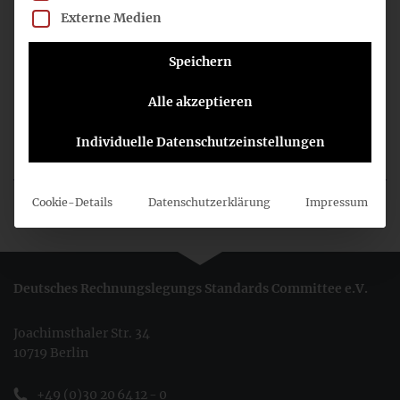
Externe Medien
Speichern
ZUSÄTZLICHE DOKUMENTE
Alle akzeptieren
TITEL
DATUM
Individuelle Datenschutzeinstellungen
Sitzungsbericht
10.12.2015
Cookie-Details
Datenschutzerklärung
Impressum
Deutsches Rechnungslegungs Standards Committee e.V.
Joachimsthaler Str. 34
10719 Berlin
+49 (0)30 20 64 12 - 0