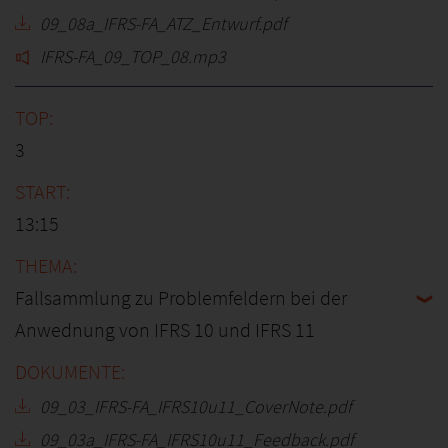
09_08a_IFRS-FA_ATZ_Entwurf.pdf
IFRS-FA_09_TOP_08.mp3
3
13:15
Fallsammlung zu Problemfeldern bei der
Anwednung von IFRS 10 und IFRS 11
09_03_IFRS-FA_IFRS10u11_CoverNote.pdf
09_03a_IFRS-FA_IFRS10u11_Feedback.pdf