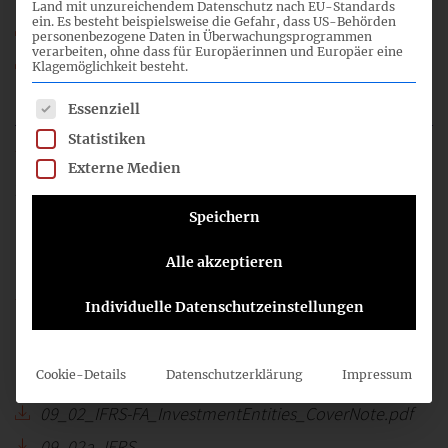
Land mit unzureichendem Datenschutz nach EU-Standards
ein. Es besteht beispielsweise die Gefahr, dass US-Behörden
09_07_IFRS-FA_PAIR_IAS_19_CoverNote.pdf
personenbezogene Daten in Überwachungsprogrammen
verarbeiten, ohne dass für Europäerinnen und Europäer eine
09_07a_IFRS-FA_PAIR_IAS_19_PAIR.pdf
Klagemöglichkeit besteht.
IFRS-FA_09_TOP_07.mp3
Es folgt eine Liste der Service-Gruppen, für die eine Einwil
Essenziell
Statistiken
Externe Medien
2
Speichern
09:45
Alle akzeptieren
Individuelle Datenschutzeinstellungen
Investment Entities
Cookie-Details
Datenschutzerklärung
Impressum
09_02_IFRS-FA_InvestmentEntities_CoverNote.pdf
09_02a_IFRS-