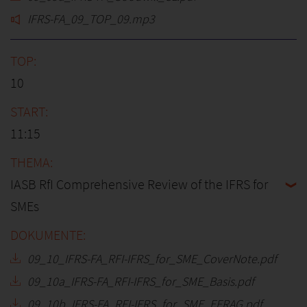
IFRS-FA_09_TOP_09.mp3
10
11:15
IASB RfI Comprehensive Review of the IFRS for
SMEs
09_10_IFRS-FA_RFI-IFRS_for_SME_CoverNote.pdf
09_10a_IFRS-FA_RFI-IFRS_for_SME_Basis.pdf
09_10b_IFRS-FA_RFI-IFRS_for_SME_EFRAG.pdf