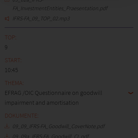
FA_InvestmentEntities_Praesentation.pdf
IFRS-FA_09_TOP_02.mp3
9
10:45
EFRAG /OIC Questionnaire on goodwill
impairment and amortisation
09_09_IFRS-FA_Goodwill_CoverNote.pdf
09_09a_IFRS-FA_Goodwill_CL.pdf