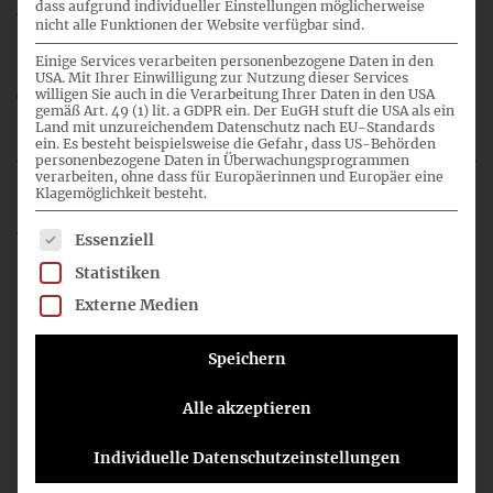
Amendment to IFRS 16
dass aufgrund individueller Einstellungen möglicherweise
nicht alle Funktionen der Website verfügbar sind.
Einige Services verarbeiten personenbezogene Daten in den
USA. Mit Ihrer Einwilligung zur Nutzung dieser Services
98_03_IFRS-FA_IFRS16_Covid19_CN.pdf
willigen Sie auch in die Verarbeitung Ihrer Daten in den USA
gemäß Art. 49 (1) lit. a GDPR ein. Der EuGH stuft die USA als ein
98_IFRS-FA_TOP_3.mp3
Land mit unzureichendem Datenschutz nach EU-Standards
ein. Es besteht beispielsweise die Gefahr, dass US-Behörden
personenbezogene Daten in Überwachungsprogrammen
verarbeiten, ohne dass für Europäerinnen und Europäer eine
Klagemöglichkeit besteht.
4
Es folgt eine Liste der Service-Gruppen, für die eine Einwil
Essenziell
Statistiken
Externe Medien
09:00
Speichern
IASB ED/2020/4 Lease Liability in a Sale and
Alle akzeptieren
Leaseback
Individuelle Datenschutzeinstellungen