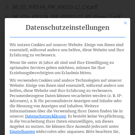
98_02_IFRS-FA_PiR_IFRS10-12_CN.pdf
98_02b_IFRS-FA_PiR_IFRS10-12_RfI_Praes_2.pdf
Mit di
98_02c_IFRS-FA_PiR_IFRS10-12_RfI_Themen_IFRS-
Datenschutzeinstellungen
FA.pdf
98_IFRS-FA_TOP_2.mp3
Wir nutzen Cookies auf unserer Website. Einige von ihnen sind
essenziell, während andere uns helfen, diese Website und Ihre
Erfahrung zu verbessern.
Wenn Sie unter 16 Jahre alt sind und Ihre Einwilligung zu
optionalen Services geben möchten, müssen Sie Ihre
3
Erziehungsberechtigten um Erlaubnis bitten.
Wir verwenden Cookies und andere Technologien auf unserer
Website. Einige von ihnen sind essenziell, während andere uns
helfen, diese Website und Ihre Erfahrung zu verbessern.
08:30
Personenbezogene Daten können verarbeitet werden (z. B. IP-
Adressen), z. B. für personalisierte Anzeigen und Inhalte oder
die Messung von Anzeigen und Inhalten.
Weitere
Informationen über die Verwendung Ihrer Daten finden Sie in
unserer
Datenschutzerklärung
.
Es besteht keine Verpflichtung,
IASB ED/2021/2 Covid-19-Related Rent
in die Verarbeitung Ihrer Daten einzuwilligen, um dieses
Concessions beyond 30 June 2021 -
Angebot zu nutzen.
Sie können Ihre Auswahl jederzeit unter
Einstellungen
widerrufen oder anpassen.
Bitte beachten Sie,