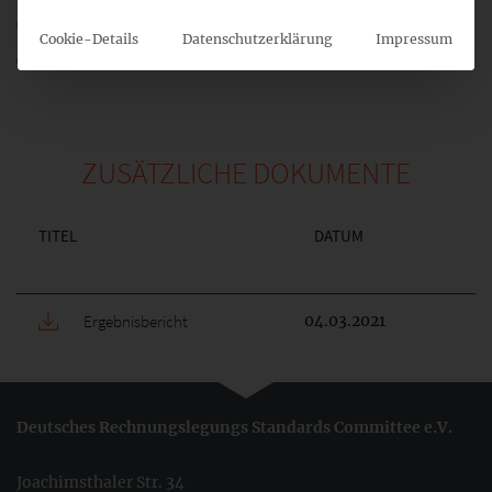
98_04_IFRS-FA_IFRS16_Leaseback_CN.pdf
Cookie-Details
Datenschutzerklärung
Impressum
98_04a_IFRS-FA_IFRS16_Leaseback_SN.pdf
ZUSÄTZLICHE DOKUMENTE
TITEL
DATUM
Ergebnisbericht
04.03.2021
Deutsches Rechnungslegungs Standards Committee e.V.
Joachimsthaler Str. 34