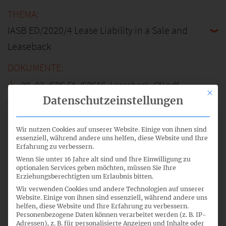
IASB ED/2020/4 Lease Liability in a Sale and
Leaseback
99_03_IFRS-FA_IFRS16_Leaseback_CN.pdf
Mit di
Datenschutzeinstellungen
99_03a_IFRS-FA_IFRS16_Leaseback_SN.pdf
99_IFRS-FA_TOP_03.mp3
Wir nutzen Cookies auf unserer Website. Einige von ihnen sind
essenziell, während andere uns helfen, diese Website und Ihre
Erfahrung zu verbessern.
Wenn Sie unter 16 Jahre alt sind und Ihre Einwilligung zu
16.03.2021
optionalen Services geben möchten, müssen Sie Ihre
Erziehungsberechtigten um Erlaubnis bitten.
Wir verwenden Cookies und andere Technologien auf unserer
Website. Einige von ihnen sind essenziell, während andere uns
helfen, diese Website und Ihre Erfahrung zu verbessern.
4
Personenbezogene Daten können verarbeitet werden (z. B. IP-
Adressen), z. B. für personalisierte Anzeigen und Inhalte oder