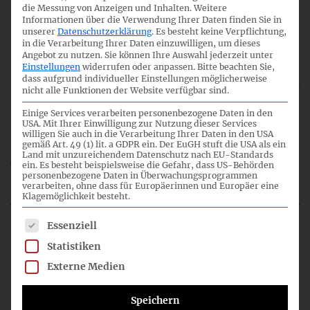
die Messung von Anzeigen und Inhalten.
Weitere
Informationen über die Verwendung Ihrer Daten finden Sie in
08:00
unserer
Datenschutzerklärung
.
Es besteht keine Verpflichtung,
in die Verarbeitung Ihrer Daten einzuwilligen, um dieses
Angebot zu nutzen.
Sie können Ihre Auswahl jederzeit unter
Einstellungen
widerrufen oder anpassen.
Bitte beachten Sie,
dass aufgrund individueller Einstellungen möglicherweise
IASB Review for Information - PiR IFRS 10, IFRS
nicht alle Funktionen der Website verfügbar sind.
11, and IFRS 12
Einige Services verarbeiten personenbezogene Daten in den
USA. Mit Ihrer Einwilligung zur Nutzung dieser Services
willigen Sie auch in die Verarbeitung Ihrer Daten in den USA
gemäß Art. 49 (1) lit. a GDPR ein. Der EuGH stuft die USA als ein
Land mit unzureichendem Datenschutz nach EU-Standards
99_04_IFRS-FA_PiR_IFRS10-12_CN.pdf
ein. Es besteht beispielsweise die Gefahr, dass US-Behörden
personenbezogene Daten in Überwachungsprogrammen
99_IFRS-FA_TOP_04.mp3
verarbeiten, ohne dass für Europäerinnen und Europäer eine
Klagemöglichkeit besteht.
Es folgt eine Liste der Service-Gruppen, für die eine Einwil
Essenziell
5
Statistiken
Externe Medien
09:30
Speichern