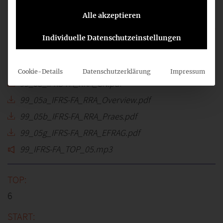
Alle akzeptieren
IASB ED/2021/1 Regulatory Assets and
Individuelle Datenschutzeinstellungen
Regulatory Liabilities
Cookie-Details
Datenschutzerklärung
Impressum
99_05_IFRS-FA_RRA_CN.pdf
99_05a_IFRS-FA_RRA_Overview.pdf
99_05b_IFRS-FA_RRA_Praes.pdf
99_05g_IFRS-FA_RRA_EFRAG.pdf
99_IFRS-FA_TOP_05.mp3
6