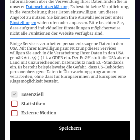
Informationen über die Verwendung Ihrer Daten finden Sie in
IASB
unserer
Datenschutzerklärung
.
Es besteht keine Verpflichtung,
in die Verarbeitung Ihrer Daten einzuwilligen, um dieses
Angebot zu nutzen.
Sie können Ihre Auswahl jederzeit unter
Einstellungen
widerrufen oder anpassen.
Bitte beachten Sie,
dass aufgrund individueller Einstellungen möglicherweise
nicht alle Funktionen der Website verfügbar sind.
Deutsches Rechnungslegungs Standards Committee e.V.
Einige Services verarbeiten personenbezogene Daten in den
USA. Mit Ihrer Einwilligung zur Nutzung dieser Services
Joachimsthaler Str. 34
willigen Sie auch in die Verarbeitung Ihrer Daten in den USA
10719 Berlin
gemäß Art. 49 (1) lit. a GDPR ein. Der EuGH stuft die USA als ein
Land mit unzureichendem Datenschutz nach EU-Standards
ein. Es besteht beispielsweise die Gefahr, dass US-Behörden
+49 (0)30 20 64 12 - 0
personenbezogene Daten in Überwachungsprogrammen
verarbeiten, ohne dass für Europäerinnen und Europäer eine
+49 (0)30 20 64 12 - 15
Klagemöglichkeit besteht.
info@drsc.de
Es folgt eine Liste der Service-Gruppen, für die eine Einwil
Essenziell
Folgen Sie dem DRSC
Statistiken
Externe Medien
DRSC-Newsletter abonnieren
Speichern