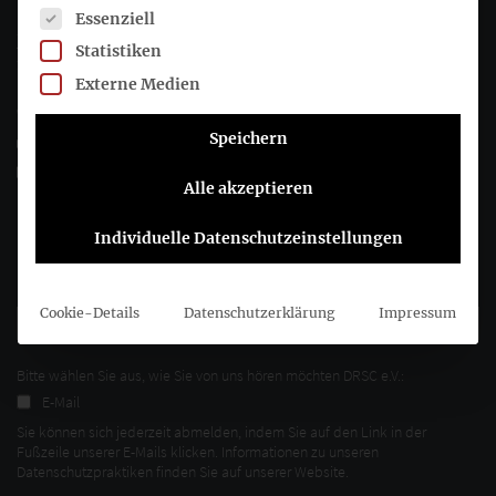
Es folgt eine Liste der Service-Gruppen, für die eine Einwil
Essenziell
Joachimsthaler Str. 34
Statistiken
10719 Berlin
Externe Medien
+49 (0)30 20 64 12 - 0
Speichern
+49 (0)30 20 64 12 - 15
info@drsc.de
Alle akzeptieren
Folgen Sie dem DRSC
Individuelle Datenschutzeinstellungen
DRSC-Newsletter abonnieren
Cookie-Details
Datenschutzerklärung
Impressum
Bitte wählen Sie aus, wie Sie von uns hören möchten DRSC e.V.:
E-Mail
Sie können sich jederzeit abmelden, indem Sie auf den Link in der
Fußzeile unserer E-Mails klicken. Informationen zu unseren
Datenschutzpraktiken finden Sie auf unserer Website.