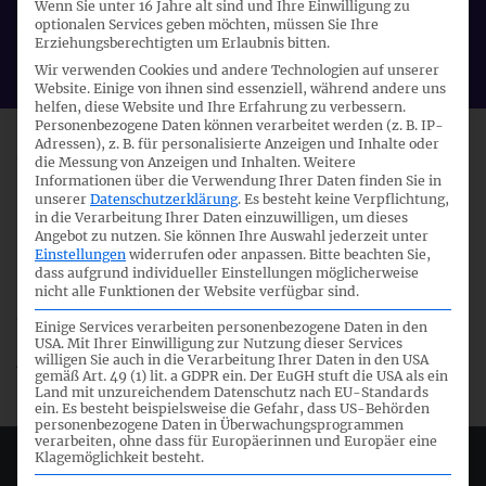
Wenn Sie unter 16 Jahre alt sind und Ihre Einwilligung zu
optionalen Services geben möchten, müssen Sie Ihre
Veranstalter:
Erziehungsberechtigten um Erlaubnis bitten.
DRSC
Wir verwenden Cookies und andere Technologien auf unserer
Website. Einige von ihnen sind essenziell, während andere uns
helfen, diese Website und Ihre Erfahrung zu verbessern.
Personenbezogene Daten können verarbeitet werden (z. B. IP-
Adressen), z. B. für personalisierte Anzeigen und Inhalte oder
die Messung von Anzeigen und Inhalten.
Weitere
Informationen über die Verwendung Ihrer Daten finden Sie in
1
unserer
Datenschutzerklärung
.
Es besteht keine Verpflichtung,
in die Verarbeitung Ihrer Daten einzuwilligen, um dieses
Angebot zu nutzen.
Sie können Ihre Auswahl jederzeit unter
Einstellungen
widerrufen oder anpassen.
Bitte beachten Sie,
dass aufgrund individueller Einstellungen möglicherweise
10:00
nicht alle Funktionen der Website verfügbar sind.
Einige Services verarbeiten personenbezogene Daten in den
USA. Mit Ihrer Einwilligung zur Nutzung dieser Services
Anwendungsfragen zum IFRS 15
willigen Sie auch in die Verarbeitung Ihrer Daten in den USA
gemäß Art. 49 (1) lit. a GDPR ein. Der EuGH stuft die USA als ein
Land mit unzureichendem Datenschutz nach EU-Standards
ein. Es besteht beispielsweise die Gefahr, dass US-Behörden
personenbezogene Daten in Überwachungsprogrammen
verarbeiten, ohne dass für Europäerinnen und Europäer eine
Klagemöglichkeit besteht.
Deutsches Rechnungslegungs Standards Committee e.V.