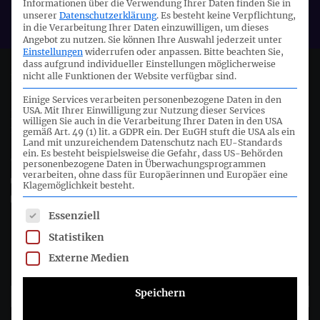
Informationen über die Verwendung Ihrer Daten finden Sie in
DRSC
unserer
Datenschutzerklärung
.
Es besteht keine Verpflichtung,
in die Verarbeitung Ihrer Daten einzuwilligen, um dieses
Angebot zu nutzen.
Sie können Ihre Auswahl jederzeit unter
Einstellungen
widerrufen oder anpassen.
Bitte beachten Sie,
dass aufgrund individueller Einstellungen möglicherweise
nicht alle Funktionen der Website verfügbar sind.
Deutsches Rechnungslegungs Standards Committee e.V.
Einige Services verarbeiten personenbezogene Daten in den
USA. Mit Ihrer Einwilligung zur Nutzung dieser Services
Joachimsthaler Str. 34
willigen Sie auch in die Verarbeitung Ihrer Daten in den USA
10719 Berlin
gemäß Art. 49 (1) lit. a GDPR ein. Der EuGH stuft die USA als ein
Land mit unzureichendem Datenschutz nach EU-Standards
ein. Es besteht beispielsweise die Gefahr, dass US-Behörden
+49 (0)30 20 64 12 - 0
personenbezogene Daten in Überwachungsprogrammen
verarbeiten, ohne dass für Europäerinnen und Europäer eine
+49 (0)30 20 64 12 - 15
Klagemöglichkeit besteht.
info@drsc.de
Es folgt eine Liste der Service-Gruppen, für die eine Einwil
Essenziell
Folgen Sie dem DRSC
Statistiken
Externe Medien
DRSC-Newsletter abonnieren
Speichern