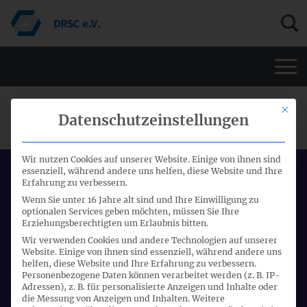
Men
Mit di
DRSC-AG "VERSICHERUNGEN"
Datenschutzeinstellungen
Wir nutzen Cookies auf unserer Website. Einige von ihnen sind
essenziell, während andere uns helfen, diese Website und Ihre
Datum:
Erfahrung zu verbessern.
25.04.2018 - 25.04.2018
Wenn Sie unter 16 Jahre alt sind und Ihre Einwilligung zu
optionalen Services geben möchten, müssen Sie Ihre
Start:
Erziehungsberechtigten um Erlaubnis bitten.
16:00 Uhr
Wir verwenden Cookies und andere Technologien auf unserer
Website. Einige von ihnen sind essenziell, während andere uns
Ort:
helfen, diese Website und Ihre Erfahrung zu verbessern.
Personenbezogene Daten können verarbeitet werden (z. B. IP-
Telefonkonferenz
Adressen), z. B. für personalisierte Anzeigen und Inhalte oder
die Messung von Anzeigen und Inhalten.
Weitere
Veranstalter: