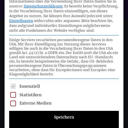
Informationen über die Verwendung Ihrer Daten finden Sie in
DRSC
unserer
Datenschutzerklärung
.
Es besteht keine Verpflichtung,
in die Verarbeitung Ihrer Daten einzuwilligen, um dieses
Angebot zu nutzen.
Sie können Ihre Auswahl jederzeit unter
Einstellungen
widerrufen oder anpassen.
Bitte beachten Sie,
dass aufgrund individueller Einstellungen möglicherweise
nicht alle Funktionen der Website verfügbar sind.
Deutsches Rechnungslegungs Standards Committee e.V.
Einige Services verarbeiten personenbezogene Daten in den
USA. Mit Ihrer Einwilligung zur Nutzung dieser Services
Joachimsthaler Str. 34
willigen Sie auch in die Verarbeitung Ihrer Daten in den USA
10719 Berlin
gemäß Art. 49 (1) lit. a GDPR ein. Der EuGH stuft die USA als ein
Land mit unzureichendem Datenschutz nach EU-Standards
ein. Es besteht beispielsweise die Gefahr, dass US-Behörden
+49 (0)30 20 64 12 - 0
personenbezogene Daten in Überwachungsprogrammen
verarbeiten, ohne dass für Europäerinnen und Europäer eine
+49 (0)30 20 64 12 - 15
Klagemöglichkeit besteht.
info@drsc.de
Es folgt eine Liste der Service-Gruppen, für die eine Einwil
Essenziell
Folgen Sie dem DRSC
Statistiken
Externe Medien
DRSC-Newsletter abonnieren
Speichern