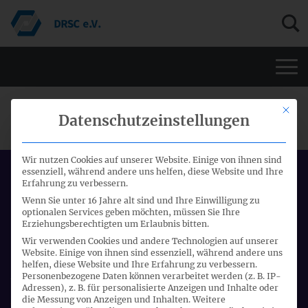
Men
Mit di
DRSC-AG "VERSICHERUNGEN"
Datenschutzeinstellungen
Wir nutzen Cookies auf unserer Website. Einige von ihnen sind
essenziell, während andere uns helfen, diese Website und Ihre
Datum:
Erfahrung zu verbessern.
09.07.2018 - 09.07.2018
Wenn Sie unter 16 Jahre alt sind und Ihre Einwilligung zu
optionalen Services geben möchten, müssen Sie Ihre
Start:
Erziehungsberechtigten um Erlaubnis bitten.
10:00 Uhr
Wir verwenden Cookies und andere Technologien auf unserer
Website. Einige von ihnen sind essenziell, während andere uns
Ort:
helfen, diese Website und Ihre Erfahrung zu verbessern.
Personenbezogene Daten können verarbeitet werden (z. B. IP-
Telefonkonferenz
Adressen), z. B. für personalisierte Anzeigen und Inhalte oder
die Messung von Anzeigen und Inhalten.
Weitere
Veranstalter: