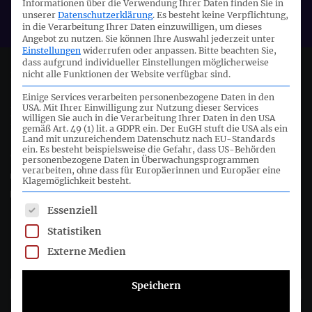
Informationen über die Verwendung Ihrer Daten finden Sie in
EFRAG
unserer
Datenschutzerklärung
.
Es besteht keine Verpflichtung,
in die Verarbeitung Ihrer Daten einzuwilligen, um dieses
Angebot zu nutzen.
Sie können Ihre Auswahl jederzeit unter
Einstellungen
widerrufen oder anpassen.
Bitte beachten Sie,
dass aufgrund individueller Einstellungen möglicherweise
nicht alle Funktionen der Website verfügbar sind.
Deutsches Rechnungslegungs Standards Committee e.V.
Einige Services verarbeiten personenbezogene Daten in den
USA. Mit Ihrer Einwilligung zur Nutzung dieser Services
Joachimsthaler Str. 34
willigen Sie auch in die Verarbeitung Ihrer Daten in den USA
10719 Berlin
gemäß Art. 49 (1) lit. a GDPR ein. Der EuGH stuft die USA als ein
Land mit unzureichendem Datenschutz nach EU-Standards
ein. Es besteht beispielsweise die Gefahr, dass US-Behörden
+49 (0)30 20 64 12 - 0
personenbezogene Daten in Überwachungsprogrammen
verarbeiten, ohne dass für Europäerinnen und Europäer eine
+49 (0)30 20 64 12 - 15
Klagemöglichkeit besteht.
info@drsc.de
Es folgt eine Liste der Service-Gruppen, für die eine Einwil
Essenziell
Folgen Sie dem DRSC
Statistiken
Externe Medien
DRSC-Newsletter abonnieren
Speichern