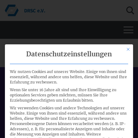
Men
Mit di
EFRAG BOARD-SITZUNG
Datenschutzeinstellungen
Wir nutzen Cookies auf unserer Website. Einige von ihnen sind
essenziell, während andere uns helfen, diese Website und Ihre
Datum:
Erfahrung zu verbessern.
18.10.2018 - 18.10.2018
Wenn Sie unter 16 Jahre alt sind und Ihre Einwilligung zu
optionalen Services geben möchten, müssen Sie Ihre
Start:
Erziehungsberechtigten um Erlaubnis bitten.
09:00 Uhr
Wir verwenden Cookies und andere Technologien auf unserer
Website. Einige von ihnen sind essenziell, während andere uns
Ort:
helfen, diese Website und Ihre Erfahrung zu verbessern.
Personenbezogene Daten können verarbeitet werden (z. B. IP-
Brüssel
Adressen), z. B. für personalisierte Anzeigen und Inhalte oder
die Messung von Anzeigen und Inhalten.
Weitere
Veranstalter: