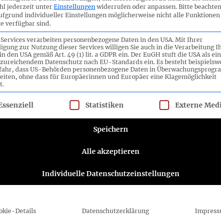
l jederzeit unter
Einstellungen
widerrufen oder anpassen.
Bitte beachten
ufgrund individueller Einstellungen möglicherweise nicht alle Funktionen
e verfügbar sind.
 Services verarbeiten personenbezogene Daten in den USA. Mit Ihrer
ligung zur Nutzung dieser Services willigen Sie auch in die Verarbeitung I
in den USA gemäß Art. 49 (1) lit. a GDPR ein. Der EuGH stuft die USA als ei
zureichendem Datenschutz nach EU-Standards ein. Es besteht beispielsw
efahr, dass US-Behörden personenbezogene Daten in Überwachungsprog
eiten, ohne dass für Europäerinnen und Europäer eine Klagemöglichkeit
t.
lgt eine Liste der Service-Gruppen, für die eine Einwilligung ert
Essenziell
Statistiken
Externe Med
ttee e.V.
Folgen Sie dem DRSC
Speichern
DRSC-Newsletter abonnieren
Alle akzeptieren
Bitte wählen Sie aus, wie Sie von uns hören
Individuelle Datenschutzeinstellungen
möchten DRSC e.V.:
E-Mail
Sie können sich jederzeit abmelden, indem Sie
okie-Details
Datenschutzerklärung
Impres
auf den Link in der Fußzeile unserer E-Mails