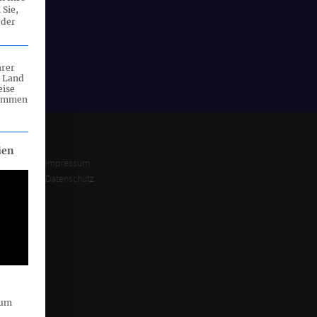
 Sie,
 der
hrer
n Land
eise
rammen
eilt werden kann. Die erste Service-Gruppe ist essenziell und ka
ien
Impressum
Datenschutz
sum