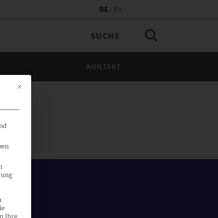
DE
EN
KONTAKT
Mit diesem Button wird der Dialog geschlossen. Seine Funktionalität 
end
ben
n
rung
n
ie
n Ihre