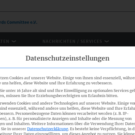
ÄTEN
NACHRICHTEN / SERVICES
Datenschutzeinstellungen
EFRAG TEG MEETING
tzen Cookies auf unserer Website. Einige von ihnen sind essenziell, währ
 uns helfen, diese Website und Ihre Erfahrung zu verbessern.
ie unter 16 Jahre alt sind und Ihre Einwilligung zu optionalen Services ge
n, müssen Sie Ihre Erziehungsberechtigten um Erlaubnis bitten.
rwenden Cookies und andere Technologien auf unserer Website. Einige vo
sind essenziell, während andere uns helfen, diese Website und Ihre Erfah
bessern.
Personenbezogene Daten können verarbeitet werden (z. B. IP-
en), z. B. für personalisierte Anzeigen und Inhalte oder die Messung von
10.2020
en und Inhalten.
Weitere Informationen über die Verwendung Ihrer Date
 Sie in unserer
Datenschutzerklärung
.
Es besteht keine Verpflichtung, in d
eitung Ihrer Daten einzuwilligen, um dieses Angebot zu nutzen.
Sie könne