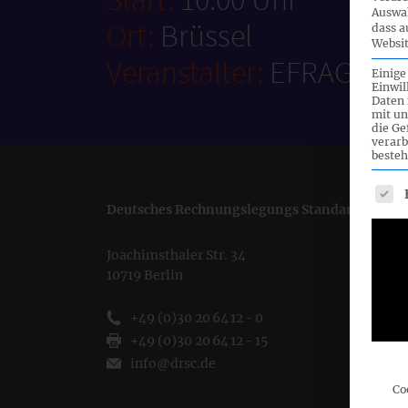
Auswah
Ort:
Brüssel
dass a
Websit
Veranstalter:
EFRAG
Einige
Einwil
Daten 
mit un
die G
verarb
besteh
Es fo
Deutsches Rechnungslegungs Standards Commi
Joachimsthaler Str. 34
10719 Berlin
+49 (0)30 20 64 12 - 0
+49 (0)30 20 64 12 - 15
info@drsc.de
Co