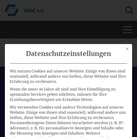
Men
Mit di
EFRAG TEG MEETING
Datenschutzeinstellungen
Wir nutzen Cookies auf unserer Website. Einige von ihnen sind
essenziell, während andere uns helfen, diese Website und Ihre
Datum:
Erfahrung zu verbessern.
20.10.2021 - 21.10.2021
Wenn Sie unter 16 Jahre alt sind und Ihre Einwilligung zu
optionalen Services geben möchten, müssen Sie Ihre
Start:
Erziehungsberechtigten um Erlaubnis bitten.
09:00 Uhr
Wir verwenden Cookies und andere Technologien auf unserer
Website. Einige von ihnen sind essenziell, während andere uns
Ort:
helfen, diese Website und Ihre Erfahrung zu verbessern.
Personenbezogene Daten können verarbeitet werden (z. B. IP-
Brüssel
Adressen), z. B. für personalisierte Anzeigen und Inhalte oder
die Messung von Anzeigen und Inhalten.
Weitere
Veranstalter: