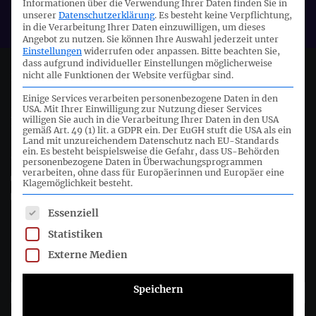
Informationen über die Verwendung Ihrer Daten finden Sie in
EFRAG
unserer
Datenschutzerklärung
.
Es besteht keine Verpflichtung,
in die Verarbeitung Ihrer Daten einzuwilligen, um dieses
Angebot zu nutzen.
Sie können Ihre Auswahl jederzeit unter
Einstellungen
widerrufen oder anpassen.
Bitte beachten Sie,
dass aufgrund individueller Einstellungen möglicherweise
nicht alle Funktionen der Website verfügbar sind.
Deutsches Rechnungslegungs Standards Committee e.V.
Einige Services verarbeiten personenbezogene Daten in den
USA. Mit Ihrer Einwilligung zur Nutzung dieser Services
Joachimsthaler Str. 34
willigen Sie auch in die Verarbeitung Ihrer Daten in den USA
10719 Berlin
gemäß Art. 49 (1) lit. a GDPR ein. Der EuGH stuft die USA als ein
Land mit unzureichendem Datenschutz nach EU-Standards
ein. Es besteht beispielsweise die Gefahr, dass US-Behörden
+49 (0)30 20 64 12 - 0
personenbezogene Daten in Überwachungsprogrammen
verarbeiten, ohne dass für Europäerinnen und Europäer eine
+49 (0)30 20 64 12 - 15
Klagemöglichkeit besteht.
info@drsc.de
Es folgt eine Liste der Service-Gruppen, für die eine Einwil
Essenziell
Folgen Sie dem DRSC
Statistiken
Externe Medien
DRSC-Newsletter abonnieren
Speichern