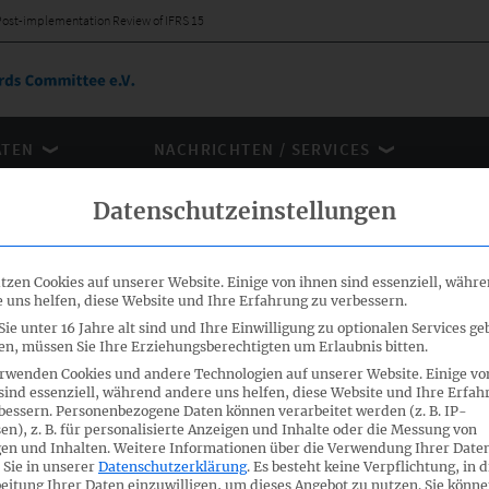
 Post-implementation Review of IFRS 15
ÄTEN
NACHRICHTEN / SERVICES
Datenschutzeinstellungen
HE IASB'S POST-IMPLEMENTATI
tzen Cookies auf unserer Website. Einige von ihnen sind essenziell, währ
 uns helfen, diese Website und Ihre Erfahrung zu verbessern.
ie unter 16 Jahre alt sind und Ihre Einwilligung zu optionalen Services ge
n, müssen Sie Ihre Erziehungsberechtigten um Erlaubnis bitten.
rwenden Cookies und andere Technologien auf unserer Website. Einige vo
sind essenziell, während andere uns helfen, diese Website und Ihre Erfah
bessern.
Personenbezogene Daten können verarbeitet werden (z. B. IP-
en), z. B. für personalisierte Anzeigen und Inhalte oder die Messung von
10.2023
en und Inhalten.
Weitere Informationen über die Verwendung Ihrer Date
 Sie in unserer
Datenschutzerklärung
.
Es besteht keine Verpflichtung, in d
eitung Ihrer Daten einzuwilligen, um dieses Angebot zu nutzen.
Sie könne