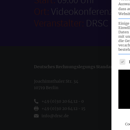
Auswah
Ort:
Videokonferenz
dass a
Websit
Veranstalter:
DRSC
Einige
Einwil
Daten 
mit un
die G
verarb
besteh
Es fo
Deutsches Rechnungslegungs Standards Commi
Joachimsthaler Str. 34
10719 Berlin
+49 (0)30 20 64 12 - 0
+49 (0)30 20 64 12 - 15
info@drsc.de
Co