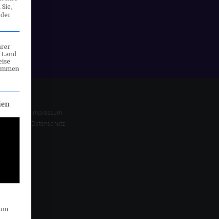
 Sie,
 der
hrer
n Land
eise
rammen
eilt werden kann. Die erste Service-Gruppe ist essenziell und ka
ien
Impressum
Datenschutz
sum