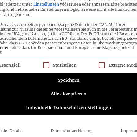
l jederzeit unter
Einstellungen
widerrufen oder anpassen.
Bitte beachten
ufgrund individueller Einstellungen möglicherweise nicht alle Funktionen
e verfügbar sind.
 Services verarbeiten personenbezogene Daten in den USA. Mit Ihrer
ligung zur Nutzung dieser Services willigen Sie auch in die Verarbeitung I
in den USA gemäß Art. 49 (1) lit. a GDPR ein. Der EuGH stuft die USA als ei
zureichendem Datenschutz nach EU-Standards ein. Es besteht beispielsw
efahr, dass US-Behörden personenbezogene Daten in Überwachungsprog
eiten, ohne dass für Europäerinnen und Europäer eine Klagemöglichkeit
t.
lgt eine Liste der Service-Gruppen, für die eine Einwilligung ert
Essenziell
Statistiken
Externe Med
ttee e.V.
Folgen Sie dem DRSC
Speichern
DRSC-Newsletter abonnieren
Alle akzeptieren
Bitte wählen Sie aus, wie Sie von uns hören
Individuelle Datenschutzeinstellungen
möchten DRSC e.V.:
E-Mail
Sie können sich jederzeit abmelden, indem Sie
okie-Details
Datenschutzerklärung
Impres
auf den Link in der Fußzeile unserer E-Mails