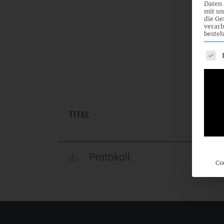
Daten 
mit un
die G
verarb
besteh
Es fo
TITEL
Protokoll
Co