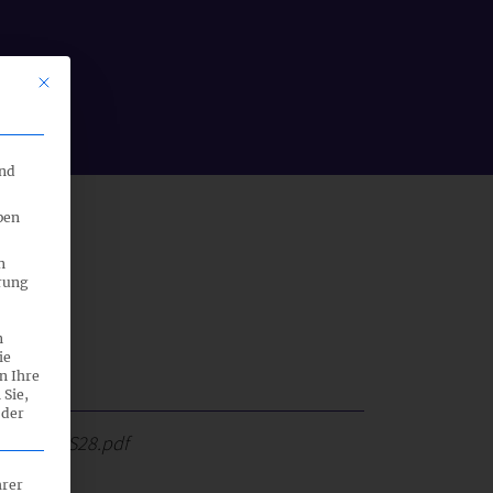
Mit diesem Button wird der Dialog geschlossen. Seine Funktionalität 
end
ben
n
rung
n
ie
n Ihre
 Sie,
 der
ED_E-DRS28.pdf
hrer