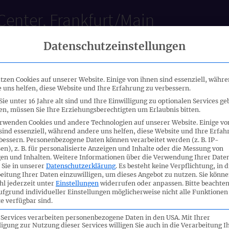
Center, Frankfurt/Main
Datenschutzeinstellungen
tzen Cookies auf unserer Website. Einige von ihnen sind essenziell, währ
 uns helfen, diese Website und Ihre Erfahrung zu verbessern.
ie unter 16 Jahre alt sind und Ihre Einwilligung zu optionalen Services ge
n, müssen Sie Ihre Erziehungsberechtigten um Erlaubnis bitten.
30.09.2013
rwenden Cookies und andere Technologien auf unserer Website. Einige vo
sind essenziell, während andere uns helfen, diese Website und Ihre Erfah
bessern.
Personenbezogene Daten können verarbeitet werden (z. B. IP-
en), z. B. für personalisierte Anzeigen und Inhalte oder die Messung von
en und Inhalten.
Weitere Informationen über die Verwendung Ihrer Date
DOKUMENTE
 Sie in unserer
Datenschutzerklärung
.
Es besteht keine Verpflichtung, in d
eitung Ihrer Daten einzuwilligen, um dieses Angebot zu nutzen.
Sie könne
l jederzeit unter
Einstellungen
widerrufen oder anpassen.
Bitte beachten
ufgrund individueller Einstellungen möglicherweise nicht alle Funktionen
e verfügbar sind.
apitalflussrechnung
130930_O
 Services verarbeiten personenbezogene Daten in den USA. Mit Ihrer
ligung zur Nutzung dieser Services willigen Sie auch in die Verarbeitung I