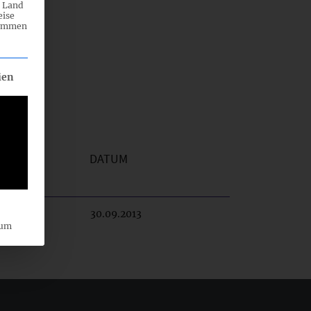
n Land
eise
rammen
eilt werden kann. Die erste Service-Gruppe ist essenziell und ka
ien
DATUM
30.09.2013
sum