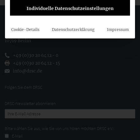
Individuelle Datenschutzeinstellungen
Deutsches Rechnungslegungs Standards Committee e.V.
Cookie-Details
Datenschutzerklärung
Impressum
Joachimsthaler Str. 34
10719 Berlin
+49 (0)30 20 64 12 - 0
+49 (0)30 20 64 12 - 15
info@drsc.de
Folgen Sie dem DRSC
DRSC-Newsletter abonnieren
Bitte wählen Sie aus, wie Sie von uns hören möchten DRSC e.V.:
E-Mail