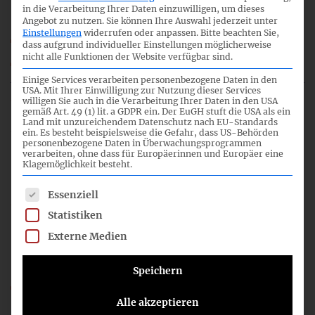
in die Verarbeitung Ihrer Daten einzuwilligen, um dieses
Angebot zu nutzen.
Sie können Ihre Auswahl jederzeit unter
Einstellungen
widerrufen oder anpassen.
Bitte beachten Sie,
150921_OED_E-DRS_32.pdf
dass aufgrund individueller Einstellungen möglicherweise
nicht alle Funktionen der Website verfügbar sind.
150513_E-DRS32.pdf
Einige Services verarbeiten personenbezogene Daten in den
USA. Mit Ihrer Einwilligung zur Nutzung dieser Services
willigen Sie auch in die Verarbeitung Ihrer Daten in den USA
gemäß Art. 49 (1) lit. a GDPR ein. Der EuGH stuft die USA als ein
Land mit unzureichendem Datenschutz nach EU-Standards
2
ein. Es besteht beispielsweise die Gefahr, dass US-Behörden
personenbezogene Daten in Überwachungsprogrammen
verarbeiten, ohne dass für Europäerinnen und Europäer eine
Klagemöglichkeit besteht.
11:00
Es folgt eine Liste der Service-Gruppen, für die eine Einwil
Essenziell
Statistiken
Protokoll
Externe Medien
Speichern
150921_OED_Protokoll_E-DRS32_.pdf
Alle akzeptieren