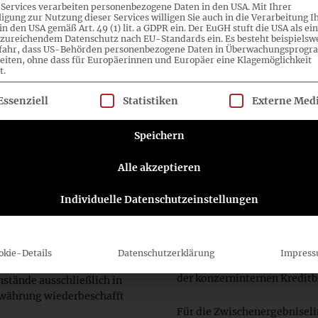
 Services verarbeiten personenbezogene Daten in den USA. Mit Ihrer
Veräußerung von sämtliche
en,
ligung zur Nutzung dieser Services willigen Sie auch in die Verarbeitung I
ausländischen Tochterunter
ten hat zum
in den USA gemäß Art. 49 (1) lit. a GDPR ein. Der EuGH stuft die USA als ei
zureichendem Datenschutz nach EU-Standards ein. Es besteht beispielsw
der Briefkurs) am
efahr, dass US-Behörden personenbezogene Daten in Überwachungsprog
aligen Erfassung eines
Der Standard enthält ferne
eiten, ohne dass für Europäerinnen und Europäer eine Klagemöglichkeit
t.
rträge und Aufwendungen
Anteilsveräußerungen/-erwe
ie zugrunde liegenden
Übergangskonsolidierung (A
lgt eine Liste der Service-Gruppen, für die eine Einwilligung ert
Essenziell
Statistiken
Externe Med
Kapitalkonsolidierung in e
Speichern
 für die Währungsumrechnung
Im Rahmen der Schuldenkon
täre und monetäre
währungskursbedingte Aufr
Alle akzeptieren
vor.
des Standards grundsätzlich
»Eigenkapitaldifferenz aus
Individuelle Datenschutzeinstellungen
Ergebnisauswirkungen aus d
ursprünglich in fremder
Schuldverhältnisse im Jahre
ung auf Basis der im
Unternehmen sind erfolgswir
en in der Landeswährung
Posten »Eigenkapitaldiffer
eizulegender Werte nach §
okie-Details
Datenschutzerklärung
Impres
Eine erfolgswirksame Auflös
ifferenzieren, ob die in
der konzerninternen Kreditb
tände ausschließlich in
swährung wiederbeschafft
Für die Zwischenergebnisel