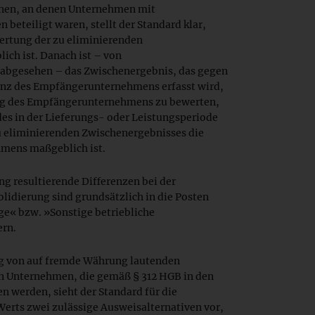
nen, an denen Unternehmen mit
beteiligt waren, stellt der Standard klar,
ertung der zu eliminierenden
ch ist. Danach ist – von
abgesehen – das Zwischenergebnis, das gegen
lanz des Empfängerunternehmens erfasst wird,
ng des Empfängerunternehmens zu bewerten,
es in der Lieferungs- oder Leistungsperiode
 eliminierenden Zwischenergebnisses die
mens maßgeblich ist.
 resultierende Differenzen bei der
idierung sind grundsätzlich in die Posten
ge« bzw. »Sonstige betriebliche
rn.
g von auf fremde Währung lautenden
en Unternehmen, die gemäß § 312 HGB in den
 werden, sieht der Standard für die
erts zwei zulässige Ausweisalternativen vor,