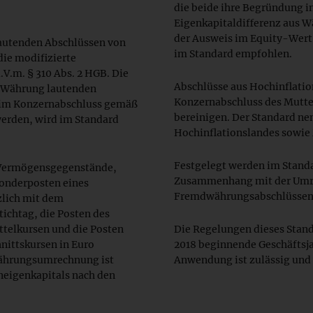
die beide ihre Begründung i
Eigenkapitaldifferenz aus 
der Ausweis im Equity-Wert a
autenden Abschlüssen von
im Standard empfohlen.
ie modifizierte
V.m. § 310 Abs. 2 HGB. Die
Abschlüsse aus Hochinflatio
 Währung lautenden
Konzernabschluss des Mutte
e im Konzernabschluss gemäß
bereinigen. Der Standard nen
erden, wird im Standard
Hochinflationslandes sowie
Festgelegt werden im Stand
e Vermögensgegenstände,
Zusammenhang mit der Umr
onderposten eines
Fremdwährungsabschlüssen
lich mit dem
ichtag, die Posten des
ttelkursen und die Posten
Die Regelungen dieses Stand
nittskursen in Euro
2018 beginnende Geschäftsj
Währungsumrechnung ist
Anwendung ist zulässig und
neigenkapitals nach den