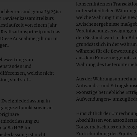
konzerninternen Transaktio
unterschiedlichen Währungen 
chkeiten sind gemäß § 256a
welche Währung für die Bew
 Devisenkassamittelkurs
Zwischenergebnisse maßgebli
estlaufzeit von einem Jahr
Vereinfachungserwägungen 
 Realisationsprinzip und das
den Bestandswert in der Bi
Diese Ausnahme gilt nur in
grundsätzlich in der Währu
gen.
während für die Bewertung d
aus dem Konzernergebnis zu
gebewertung von
Währung des Lieferunterneh
enständen und
differenzen, welche nicht
Aus der Währungsumrechnung
ind, sind stets
Aufwands- und Ertragskonsol
»Sonstige betriebliche Erträ
Aufwendungen« umzugliede
 Zweigniederlassung in
ugangszeitpunkt sowie an
Hinsichtlich der Umrechnun
originäre
Abschlüssen von assoziiert
tniederlassung zu
Konzernabschluss einbezogen
§ 308a HGB im
Fortschreibung des Equity-W
ederlassung ist nicht