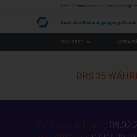
Home
Pronouncements
DRS 25 Währungsum
DAS DRSC
AKTIVIT
DRS 25 WÄH
Veröffentlichung:
08.02.
Inkrafttreten:
01.01.2019