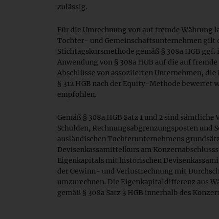
zulässig.
Für die Umrechnung von auf fremde Währung l
Tochter- und Gemeinschaftsunternehmen gilt d
Stichtagskursmethode gemäß § 308a HGB ggf. i.
Anwendung von § 308a HGB auf die auf fremde
Abschlüsse von assoziierten Unternehmen, di
§ 312 HGB nach der Equity-Methode bewertet w
empfohlen.
Gemäß § 308a HGB Satz 1 und 2 sind sämtlich
Schulden, Rechnungsabgrenzungsposten und S
ausländischen Tochterunternehmens grundsätz
Devisenkassamittelkurs am Konzernabschlussst
Eigenkapitals mit historischen Devisenkassami
der Gewinn- und Verlustrechnung mit Durchsch
umzurechnen. Die Eigenkapitaldifferenz aus 
gemäß § 308a Satz 3 HGB innerhalb des Konzer