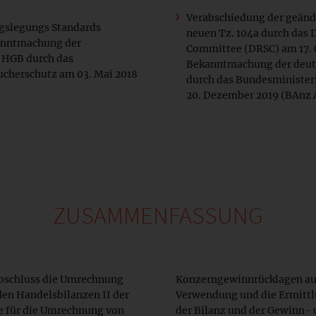
Verabschiedung der geände
gslegungs Standards
neuen Tz. 104a durch das
anntmachung der
Committee (DRSC) am 17. 
2 HGB durch das
Bekanntmachung der deuts
ucherschutz am 03. Mai 2018
durch das Bundesministeri
20. Dezember 2019 (BAnz A
ZUSAMMENFASSUNG
abschluss die Umrechnung
Konzerngewinnrücklagen ausz
den Handelsbilanzen II der
Verwendung und die Ermittl
 für die Umrechnung von
der Bilanz und der Gewinn-