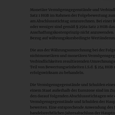
Monetäre Vermögensgegenstände und Verbindli
Satz 1 HGB im Rahmen der Folgebewertung zum
am Abschlussstichtag umzurechnen. Bei einer R
oder weniger sind gemäß § 256a Satz 2 HGB das
Anschaffungskostenprinzip nicht anzuwenden. 
Bezug auf währungskursbedingte Wertänderun
Die aus der Währungsumrechnung bei der Fol
nichtmonetären und monetären Vermögensgeg
Verbindlichkeiten resultierenden Umrechnungs
Teil von Bewertungseinheiten i.S.d. § 254 HGB s
erfolgswirksam zu behandeln.
Die Vermögensgegenstände und Schulden einer
einem Staat außerhalb der Eurozone sind im Z
den darauf folgenden Abschlussstichtagen wie 
Vermögensgegenstände und Schulden der Haup
bewerten. Eine entsprechende Anwendung des 
handelsrechtlichen Jahresabschluss der Hauptni