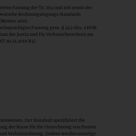
rten Fassung der Tz. 104 und 106 sowie der
 Deutsche Rechnungslegungs Standards
Oktober 2019.
chsprachigen Fassung gem. § 342 Abs. 2 HGB
um der Justiz und für Verbraucherschutz am
T 20.12.2019 B3).
uweisen. Der Standard spezifiziert die
ung der Kurse für die Umrechnung von Posten
 und Verlustrechnung. Zudem werden sonstige