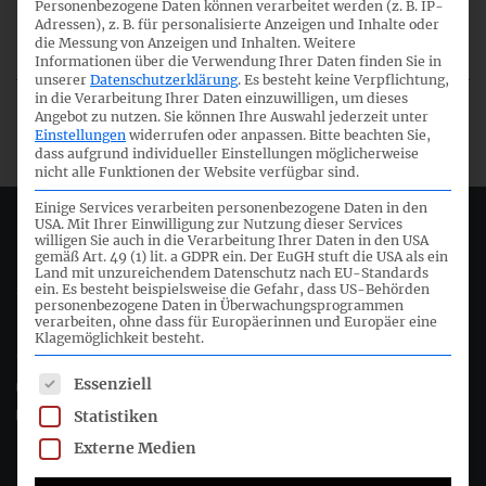
Personenbezogene Daten können verarbeitet werden (z. B. IP-
TITEL
DATUM
Adressen), z. B. für personalisierte Anzeigen und Inhalte oder
die Messung von Anzeigen und Inhalten.
Weitere
Informationen über die Verwendung Ihrer Daten finden Sie in
unserer
Datenschutzerklärung
.
Es besteht keine Verpflichtung,
in die Verarbeitung Ihrer Daten einzuwilligen, um dieses
DRSC Interpretation 2 (IFRS)
12/07/2013
Angebot zu nutzen.
Sie können Ihre Auswahl jederzeit unter
(near final)
Einstellungen
widerrufen oder anpassen.
Bitte beachten Sie,
dass aufgrund individueller Einstellungen möglicherweise
nicht alle Funktionen der Website verfügbar sind.
Einige Services verarbeiten personenbezogene Daten in den
USA. Mit Ihrer Einwilligung zur Nutzung dieser Services
Deutsches Rechnungslegungs Standards Committee e.V.
willigen Sie auch in die Verarbeitung Ihrer Daten in den USA
gemäß Art. 49 (1) lit. a GDPR ein. Der EuGH stuft die USA als ein
Land mit unzureichendem Datenschutz nach EU-Standards
Joachimsthaler Str. 34
ein. Es besteht beispielsweise die Gefahr, dass US-Behörden
personenbezogene Daten in Überwachungsprogrammen
10719 Berlin
verarbeiten, ohne dass für Europäerinnen und Europäer eine
Klagemöglichkeit besteht.
+49 (0)30 20 64 12 - 0
Es folgt eine Liste der Service-Gruppen, für die eine Einwil
Essenziell
+49 (0)30 20 64 12 - 15
info@drsc.de
Statistiken
Externe Medien
Folgen Sie dem DRSC