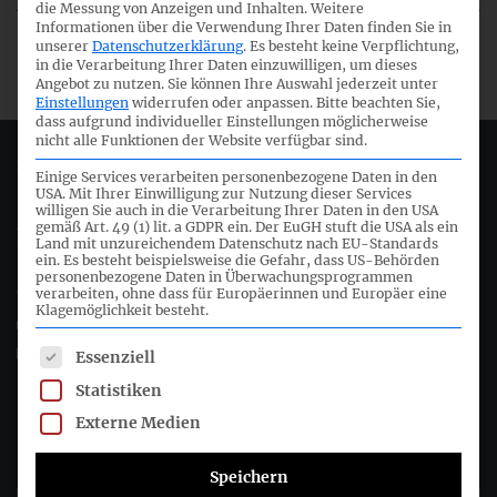
die Messung von Anzeigen und Inhalten.
Weitere
Informationen über die Verwendung Ihrer Daten finden Sie in
HGB-FA - Vorläufiges
07/05/2012
unserer
Datenschutzerklärung
.
Es besteht keine Verpflichtung,
Arbeitsprogramm
in die Verarbeitung Ihrer Daten einzuwilligen, um dieses
Angebot zu nutzen.
Sie können Ihre Auswahl jederzeit unter
Einstellungen
widerrufen oder anpassen.
Bitte beachten Sie,
dass aufgrund individueller Einstellungen möglicherweise
nicht alle Funktionen der Website verfügbar sind.
Deutsches Rechnungslegungs Standards Committee e.V.
Einige Services verarbeiten personenbezogene Daten in den
USA. Mit Ihrer Einwilligung zur Nutzung dieser Services
willigen Sie auch in die Verarbeitung Ihrer Daten in den USA
Joachimsthaler Str. 34
gemäß Art. 49 (1) lit. a GDPR ein. Der EuGH stuft die USA als ein
Land mit unzureichendem Datenschutz nach EU-Standards
10719 Berlin
ein. Es besteht beispielsweise die Gefahr, dass US-Behörden
personenbezogene Daten in Überwachungsprogrammen
verarbeiten, ohne dass für Europäerinnen und Europäer eine
+49 (0)30 20 64 12 - 0
Klagemöglichkeit besteht.
+49 (0)30 20 64 12 - 15
info@drsc.de
Es folgt eine Liste der Service-Gruppen, für die eine Einwil
Essenziell
Statistiken
Folgen Sie dem DRSC
Externe Medien
DRSC-Newsletter abonnieren
Speichern