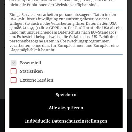
nicht alle Funktionen der Website verfügbar sind.
Verbesserungsvorschläge für die Standardsetzung.
Einige Services verarbeiten personenbezogene Daten in den
USA. Mit Ihrer Einwilligung zur Nutzung dieser Services
Unserer Kommentierung ging ein intensiver
willigen Sie auch in die Verarbeitung Ihrer Daten in den USA
Einbindungsprozess des DRSC voraus, den wir über
gemäß Art. 49 (1) lit. a GDPR ein. Der EuGH stuft die USA als ein
Anwenderforen und eine Öffentliche
Land mit unzureichendem Datenschutz nach EU-Standards
ein. Es besteht beispielsweise die Gefahr, dass US-Behörden
Diskussionsveranstaltung begleitet haben (
wir
personenbezogene Daten in Überwachungsprogrammen
berichteten
).
verarbeiten, ohne dass für Europäerinnen und Europäer eine
Klagemöglichkeit besteht.
Es folgt eine Liste der Service-Gruppen, für die eine Einwil
Essenziell
Statistiken
Externe Medien
Speichern
Alle akzeptieren
Deutsches Rechnungslegungs Standards Committee e.V.
Individuelle Datenschutzeinstellungen
Joachimsthaler Str. 34