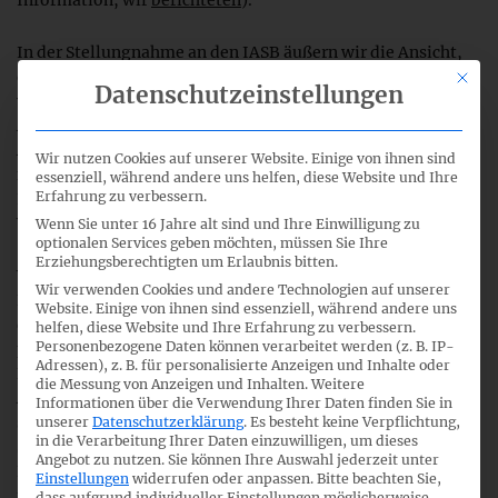
Information, wir
berichteten
).
In der Stellungnahme an den IASB äußern wir die Ansicht,
dass IFRS 15 ein prinzipienbasierter, gut strukturierter und
Mit di
Datenschutzeinstellungen
verständlicher Standard ist, der in der Praxis im
Allgemeinen gut funktioniert. Insgesamt sind wir der
Auffassung, dass das Kernprinzip und das unterstützende
Wir nutzen Cookies auf unserer Website. Einige von ihnen sind
fünfstufige Modell zur Umsatzrealisierung nützliche
essenziell, während andere uns helfen, diese Website und Ihre
Erfahrung zu verbessern.
Informationen über die Erlöse eines Unternehmens aus
Verträgen mit Kunden liefern.
Wenn Sie unter 16 Jahre alt sind und Ihre Einwilligung zu
optionalen Services geben möchten, müssen Sie Ihre
Erziehungsberechtigten um Erlaubnis bitten.
Wenngleich verschiedene Aspekte von IFRS 15 während der
Wir verwenden Cookies und andere Technologien auf unserer
Einführungsphase des Standards eine Herausforderung
Website. Einige von ihnen sind essenziell, während andere uns
darstellten, wurden im Laufe der Zeit in der Praxis
helfen, diese Website und Ihre Erfahrung zu verbessern.
Personenbezogene Daten können verarbeitet werden (z. B. IP-
pragmatische und gut funktionierende Lösungen gefunden.
Adressen), z. B. für personalisierte Anzeigen und Inhalte oder
Der Fachausschuss Finanzberichterstattung ist daher der
die Messung von Anzeigen und Inhalten.
Weitere
Ansicht, dass Stabilität das vorrangige Ziel des PiR sein
Informationen über die Verwendung Ihrer Daten finden Sie in
sollte und grundlegende konzeptionelle Diskussionen und
unserer
Datenschutzerklärung
.
Es besteht keine Verpflichtung,
in die Verarbeitung Ihrer Daten einzuwilligen, um dieses
Standardänderungen vermieden werden sollten.
Angebot zu nutzen.
Sie können Ihre Auswahl jederzeit unter
Entsprechend äußern wir in der Stellungnahme an den IASB
Einstellungen
widerrufen oder anpassen.
Bitte beachten Sie,
nur einzelne gezielte Kritikpunkte bzw. machen
dass aufgrund individueller Einstellungen möglicherweise