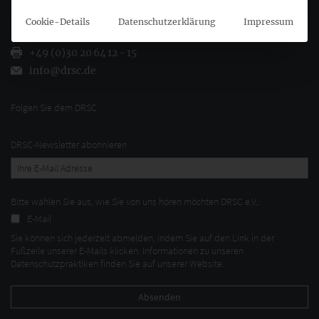
10719 Berlin
Cookie-Details
Datenschutzerklärung
Impressum
+49 (0)30 20 64 12 - 0
+49 (0)30 20 64 12 - 15
info@drsc.de
Folgen Sie dem DRSC
DRSC-Newsletter abonnieren
Bitte wählen Sie aus, wie Sie von uns hören möchten DRSC e.V.:
E-Mail
Sie können sich jederzeit abmelden, indem Sie auf den Link in der
Fußzeile unserer E-Mails klicken. Informationen zu unseren
Datenschutzpraktiken finden Sie auf unserer Website.