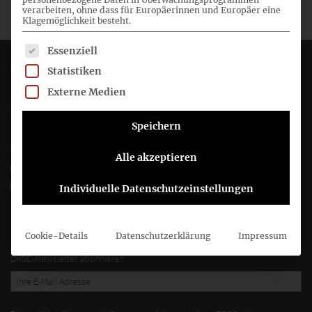
verarbeiten, ohne dass für Europäerinnen und Europäer eine
Klagemöglichkeit besteht.
Es folgt eine Liste der Service-Gruppen, für die eine Einwil
Essenziell
Deutsches Rechnungslegungs Standards Committee e.V.
Statistiken
Externe Medien
Joachimsthaler Str. 34
10719 Berlin
Speichern
+49 (0)30 20 64 12 - 0
Alle akzeptieren
+49 (0)30 20 64 12 - 15
info@drsc.de
Individuelle Datenschutzeinstellungen
Folgen Sie dem DRSC
Cookie-Details
Datenschutzerklärung
Impressum
DRSC-Newsletter abonnieren