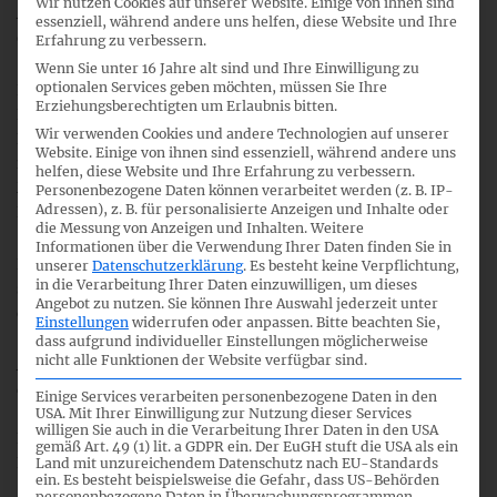
Wir nutzen Cookies auf unserer Website. Einige von ihnen sind
Annahme der CSRD durch das
Parlament
in erster Lesung
essenziell, während andere uns helfen, diese Website und Ihre
erfolgte am 10. November 2022.
Erfahrung zu verbessern.
Wenn Sie unter 16 Jahre alt sind und Ihre Einwilligung zu
optionalen Services geben möchten, müssen Sie Ihre
Nach der Unterzeichnung durch die Präsidenten von
Erziehungsberechtigten um Erlaubnis bitten.
Parlament und Rat wird der Rechtsakt im Amtsblatt der
Wir verwenden Cookies und andere Technologien auf unserer
Europäischen Union veröffentlicht und tritt 20 Tage später
Website. Einige von ihnen sind essenziell, während andere uns
in Kraft. Die neuen Regeln müssen von den
helfen, diese Website und Ihre Erfahrung zu verbessern.
Mitgliedsstaaten innerhalb von 18 Monaten in nationales
Personenbezogene Daten können verarbeitet werden (z. B. IP-
Adressen), z. B. für personalisierte Anzeigen und Inhalte oder
Recht umgesetzt werden.
die Messung von Anzeigen und Inhalten.
Weitere
Informationen über die Verwendung Ihrer Daten finden Sie in
Erste Entwürfe der Übersetzungen in die EU-Amtssprachen
unserer
Datenschutzerklärung
.
Es besteht keine Verpflichtung,
in die Verarbeitung Ihrer Daten einzuwilligen, um dieses
sind
hier
abrufbar. Weiterhin sind bereits
Entwürfe
zu den
Angebot zu nutzen.
Sie können Ihre Auswahl jederzeit unter
delegierten Rechtsakten der CSRD verfügbar.
Einstellungen
widerrufen oder anpassen.
Bitte beachten Sie,
dass aufgrund individueller Einstellungen möglicherweise
nicht alle Funktionen der Website verfügbar sind.
Am 22. November übermittelte EFRAG einen ersten Satz zu
den
European Sustainability Reporting Standards
(ESRS) als
Einige Services verarbeiten personenbezogene Daten in den
Technical Advice
an die Europäische Kommission. Einen
USA. Mit Ihrer Einwilligung zur Nutzung dieser Services
willigen Sie auch in die Verarbeitung Ihrer Daten in den USA
Kurzüberblick über die ESRS-Entwürfe stellt das DRSC in
gemäß Art. 49 (1) lit. a GDPR ein. Der EuGH stuft die USA als ein
Form eines
Briefing Paper
zur Verfügung.
Land mit unzureichendem Datenschutz nach EU-Standards
ein. Es besteht beispielsweise die Gefahr, dass US-Behörden
personenbezogene Daten in Überwachungsprogrammen