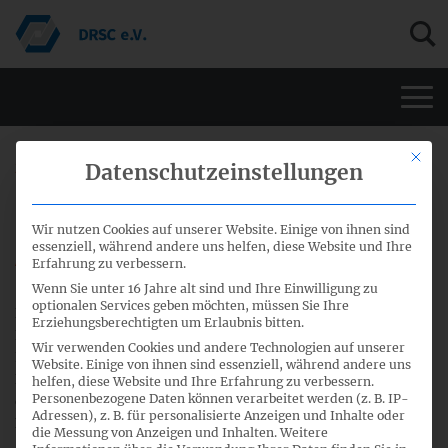
Men
Mit di
21. September 2015
Datenschutzeinstellungen
Fünf Fragen des DRSC zur
Wir nutzen Cookies auf unserer Website. Einige von ihnen sind
Agendakonsultation 2015 des IASB
essenziell, während andere uns helfen, diese Website und Ihre
Erfahrung zu verbessern.
Wenn Sie unter 16 Jahre alt sind und Ihre Einwilligung zu
optionalen Services geben möchten, müssen Sie Ihre
Das DRSC bitte alle interessierten Personen um Mithilfe im
Erziehungsberechtigten um Erlaubnis bitten.
Konsultationsprozess zur Agendakonsultation 2015 des
Wir verwenden Cookies und andere Technologien auf unserer
IASB. Unter
folgendem Link
kann der Fragebogen nebst
Website. Einige von ihnen sind essenziell, während andere uns
Erläuterungen heruntergeladen werden. Wir laden Sie ein,
helfen, diese Website und Ihre Erfahrung zu verbessern.
Personenbezogene Daten können verarbeitet werden (z. B. IP-
den Fragebogen zu beantworten und freuen uns auf Ihre
Adressen), z. B. für personalisierte Anzeigen und Inhalte oder
Rückmeldungen bis zum 20. Oktober 2015
.
die Messung von Anzeigen und Inhalten.
Weitere