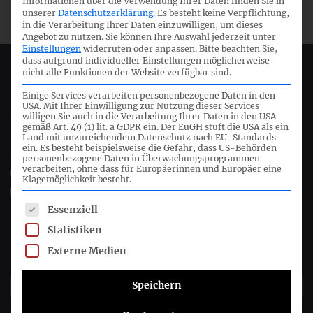
Informationen über die Verwendung Ihrer Daten finden Sie in
unserer
Datenschutzerklärung
.
Es besteht keine Verpflichtung,
in die Verarbeitung Ihrer Daten einzuwilligen, um dieses
Angebot zu nutzen.
Sie können Ihre Auswahl jederzeit unter
Einstellungen
widerrufen oder anpassen.
Bitte beachten Sie,
dass aufgrund individueller Einstellungen möglicherweise
Deutsches Rechnungslegungs Standards Committee e.V.
nicht alle Funktionen der Website verfügbar sind.
Einige Services verarbeiten personenbezogene Daten in den
USA. Mit Ihrer Einwilligung zur Nutzung dieser Services
Joachimsthaler Str. 34
willigen Sie auch in die Verarbeitung Ihrer Daten in den USA
10719 Berlin
gemäß Art. 49 (1) lit. a GDPR ein. Der EuGH stuft die USA als ein
Land mit unzureichendem Datenschutz nach EU-Standards
ein. Es besteht beispielsweise die Gefahr, dass US-Behörden
+49 (0)30 20 64 12 - 0
personenbezogene Daten in Überwachungsprogrammen
verarbeiten, ohne dass für Europäerinnen und Europäer eine
+49 (0)30 20 64 12 - 15
Klagemöglichkeit besteht.
info@drsc.de
Es folgt eine Liste der Service-Gruppen, für die eine Einwil
Essenziell
Folgen Sie dem DRSC
Statistiken
Externe Medien
DRSC-Newsletter abonnieren
Speichern