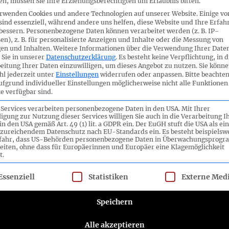
n, müssen Sie Ihre Erziehungsberechtigten um Erlaubnis bitten.
n und zur
Konsultation des freiwilligen Standards zur
rwenden Cookies und andere Technologien auf unserer Website. Einige vo
andard, VS)
mit ca. 200 Teilnehmenden durch.
sind essenziell, während andere uns helfen, diese Website und Ihre Erfah
bessern.
Personenbezogene Daten können verarbeitet werden (z. B. IP-
en), z. B. für personalisierte Anzeigen und Inhalte oder die Messung von
ommission einen Überblick über die
en und Inhalten.
Weitere Informationen über die Verwendung Ihrer Date
gehende Befassung seitens aller Stakeholder zu fördern.
 Sie in unserer
Datenschutzerklärung
.
Es besteht keine Verpflichtung, in d
etrich (Policy Coordinator in der DG FISMA der EU-
eitung Ihrer Daten einzuwilligen, um dieses Angebot zu nutzen.
Sie könne
l jederzeit unter
Einstellungen
widerrufen oder anpassen.
Bitte beachten
kmeldungen zu den beiden Konsultationen sind bis zum 3.
ufgrund individueller Einstellungen möglicherweise nicht alle Funktionen
e verfügbar sind.
 Services verarbeiten personenbezogene Daten in den USA. Mit Ihrer
staltung zur ESRS-Überarbeitung hier
und die
DRSC-
ligung zur Nutzung dieser Services willigen Sie auch in die Verarbeitung I
aden. Zudem können die
Folien der EU-Kommission für
in den USA gemäß Art. 49 (1) lit. a GDPR ein. Der EuGH stuft die USA als ei
zureichendem Datenschutz nach EU-Standards ein. Es besteht beispielsw
rden.
efahr, dass US-Behörden personenbezogene Daten in Überwachungsprog
eiten, ohne dass für Europäerinnen und Europäer eine Klagemöglichkeit
t.
ie am 7. Mai 2026 veröffentlichte
DRSC-Studie zu den
g (EU) 2025/1710 für einen freiwilligen
lgt eine Liste der Service-Gruppen, für die eine Einwilligung ert
Essenziell
Statistiken
Externe Med
ese Empfehlung bildete die Grundlage für den VS.
Speichern
Alle akzeptieren