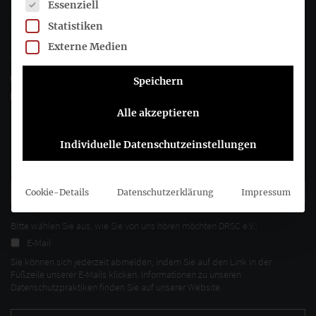
Es folgt eine Liste der Service-Gruppen, für die eine Einwil
Essenziell
Joachimsthaler Str. 34
Statistiken
10719 Berlin
Externe Medien
+49 (0)30 20 64 12 - 0
+49 (0)30 20 64 12 - 15
Speichern
info@drsc.de
Alle akzeptieren
Folgen Sie dem DRSC
Individuelle Datenschutzeinstellungen
DRSC-Newsletter abonnieren
Cookie-Details
Datenschutzerklärung
Impressum
Bitte wählen Sie aus, wie Sie von uns hören möchten DRSC e.V.:
E-Mail
Sie können sich jederzeit abmelden, indem Sie auf den Link in der
Fußzeile unserer E-Mails klicken. Informationen zu unseren
Datenschutzpraktiken finden Sie auf unserer Website.