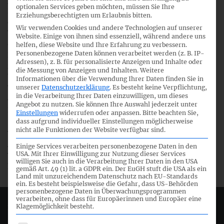
Jenny Bofinger-Schuster (ISSB-Mitglied) und Georg
optionalen Services geben möchten, müssen Sie Ihre
Lanfermann (Präsident des DRSC) hießen die Teilnehmer
Erziehungsberechtigten um Erlaubnis bitten.
der Online-Veranstaltung willkommen und ordneten die
Wir verwenden Cookies und andere Technologien auf unserer
Vorschläge des ISSB zur Überarbeitung der SASB-Standards
Website. Einige von ihnen sind essenziell, während andere uns
ein. Im Anschluss erläuterte Jenny Bofinger-Schuster die
helfen, diese Website und Ihre Erfahrung zu verbessern.
Personenbezogene Daten können verarbeitet werden (z. B. IP-
Hintergründe des ISSB-Projekts und gab einen Überblick
Adressen), z. B. für personalisierte Anzeigen und Inhalte oder
zum laufenden Konsultationsverfahren. Das DRSC stellte
die Messung von Anzeigen und Inhalten.
Weitere
bisher erhaltene Rückmeldungen aus
Austauschrunden
mit
Informationen über die Verwendung Ihrer Daten finden Sie in
unserer
Datenschutzerklärung
.
Es besteht keine Verpflichtung,
Vertretern der neun vom ISSB priorisierten Branchen sowie
in die Verarbeitung Ihrer Daten einzuwilligen, um dieses
die vorläufige DRSC-Position zu ausgewählten Inhalten des
Angebot zu nutzen.
Sie können Ihre Auswahl jederzeit unter
Exposure Drafts vor.
Einstellungen
widerrufen oder anpassen.
Bitte beachten Sie,
dass aufgrund individueller Einstellungen möglicherweise
nicht alle Funktionen der Website verfügbar sind.
Wir danken allen Teilnehmern, die mit ihren Fragen und
Anregungen zur Diskussion beigetragen haben. Die für die
Einige Services verarbeiten personenbezogene Daten in den
USA. Mit Ihrer Einwilligung zur Nutzung dieser Services
Veranstaltung präsentierte
Unterlage
kann hier
willigen Sie auch in die Verarbeitung Ihrer Daten in den USA
heruntergeladen werden.
gemäß Art. 49 (1) lit. a GDPR ein. Der EuGH stuft die USA als ein
Land mit unzureichendem Datenschutz nach EU-Standards
ein. Es besteht beispielsweise die Gefahr, dass US-Behörden
personenbezogene Daten in Überwachungsprogrammen
verarbeiten, ohne dass für Europäerinnen und Europäer eine
Klagemöglichkeit besteht.
Deutsches Rechnungslegungs Standards Committee e.V.