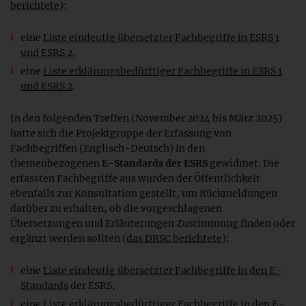
berichtete
):
eine
Liste eindeutig übersetzter Fachbegriffe in ESRS 1
und ESRS 2
,
eine
Liste erklärungsbedürftiger Fachbegriffe in ESRS 1
und ESRS 2
.
In den folgenden Treffen (November 2024 bis März 2025)
hatte sich die Projektgruppe der Erfassung von
Fachbegriffen (Englisch-Deutsch) in den
themenbezogenen
E-Standards der ESRS
gewidmet. Die
erfassten Fachbegriffe aus wurden der Öffentlichkeit
ebenfalls zur Konsultation gestellt, um Rückmeldungen
darüber zu erhalten, ob die vorgeschlagenen
Übersetzungen und Erläuterungen Zustimmung finden oder
ergänzt werden sollten (
das DRSC berichtete
):
eine
Liste eindeutig übersetzter Fachbegriffe in den E-
Standards
der ESRS,
eine
Liste erklärungsbedürftiger Fachbegriffe in den E-