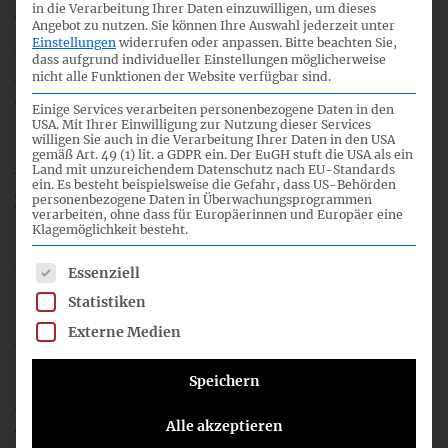
in die Verarbeitung Ihrer Daten einzuwilligen, um dieses
Anwendungsbeginn der betreffenden Angabepflichten
Angebot zu nutzen.
Sie können Ihre Auswahl jederzeit unter
(ESRS E4 sowie S2–S4) für bis zu drei Jahre aussetzen
Einstellungen
widerrufen oder anpassen.
Bitte beachten Sie,
können. Nach Ablauf dieser Übergangsfrist dürften bereits
dass aufgrund individueller Einstellungen möglicherweise
nicht alle Funktionen der Website verfügbar sind.
die überarbeiteten ESRS in Kraft getreten sein, die EFRAG
derzeit finalisiert und Ende November 2025 der EU-
Einige Services verarbeiten personenbezogene Daten in den
Kommission vorlegen wird. Am 03. Juli 2026 hat die EU-
USA. Mit Ihrer Einwilligung zur Nutzung dieser Services
willigen Sie auch in die Verarbeitung Ihrer Daten in den USA
Kommission die delegierten Rechtsakte zu den
gemäß Art. 49 (1) lit. a GDPR ein. Der EuGH stuft die USA als ein
überarbeiteten ESRS
sowie zur Festlegung des
Standards
Land mit unzureichendem Datenschutz nach EU-Standards
ein. Es besteht beispielsweise die Gefahr, dass US-Behörden
für die freiwillige Berichterstattung
(Voluntary Standard,
personenbezogene Daten in Überwachungsprogrammen
VS) angenommen.
verarbeiten, ohne dass für Europäerinnen und Europäer eine
Klagemöglichkeit besteht.
Ausblick
Es folgt eine Liste der Service-Gruppen, für die eine Einwil
Essenziell
Statistiken
Die DRSC-AFRAC-Projektgruppe wird sich in der zweiten
Externe Medien
Jahreshälfte 2026 verstärkt mit der Übersetzung der
EFRAG-Unterstützungsmaterialien zum Voluntary
Standard befassen. Diese sind nicht Bestandteil des
Speichern
Delegierten Rechtsakts für einen Standard für die
freiwillige Berichterstattung (VS)
und werden daher auch
Alle akzeptieren
nicht vom Übersetzungsdienst der Europäischen