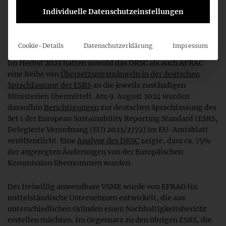
Kommission in die EU-Amtssprachen übersetzt.
Individuelle Datenschutzeinstellungen
Hintergrund
Cookie-Details
Datenschutzerklärung
Impressum
Im Herbst 2023 hatten sowohl das DRSC als auch AFRAC
eine Reihe von
Übersetzungsmängeln in der deutschen
Sprachfassung der ESRS
an die jeweils zuständigen
Ministerien übermittelt. Am 9. August 2024 wurden
daraufhin
Berichtigungen
zur deutschen Sprachfassung des
Set 1 der European Sustainability Reporting Standard (ESRS,
Delegierte Verordnung (EU) 2023/2772) im EU-Amtsblatt
veröffentlicht. Eine
Analyse des DRSC
zeigte, dass ca. 75%
der angeregten Änderungen von der Europäischen
Kommission übernommen wurden.
Der freiwillig anwendbare VSME wurde von EFRAG für
mittelständische Unternehmen entwickelt, die aus
unterschiedlichen Gründen einen Nachhaltigkeitsbericht
erstellen möchten. Im Gegensatz zu den übrigen ESRS, die