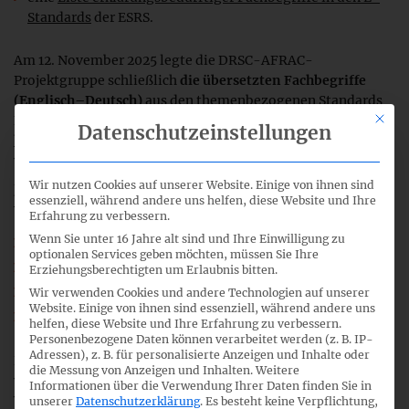
Standards
der ESRS.
Am 12. November 2025 legte die DRSC-AFRAC-
Projektgruppe schließlich
die
übersetzten Fachbegriffe
(Englisch–Deutsch)
aus den themenbezogenen Standards
Mit di
ESRS
S1
und
G1
zur öffentlichen Konsultation vor (
das DRSC
Datenschutzeinstellungen
berichtete
), um Rückmeldungen darüber zu erhalten, ob die
vorgeschlagenen Übersetzungen und Erläuterungen
Zustimmung finden oder ergänzt werden sollten (
das DRSC
Wir nutzen Cookies auf unserer Website. Einige von ihnen sind
berichtete
):
essenziell, während andere uns helfen, diese Website und Ihre
Erfahrung zu verbessern.
Wenn Sie unter 16 Jahre alt sind und Ihre Einwilligung zu
eine
Liste eindeutig übersetzter Fachbegriffe in ESRS S1
,
optionalen Services geben möchten, müssen Sie Ihre
eine
Liste eindeutig übersetzter Fachbegriffe in ESRS G1
,
Erziehungsberechtigten um Erlaubnis bitten.
eine
Liste erklärungsbedürftiger Fachbegriffe in ESRS S1
,
Wir verwenden Cookies und andere Technologien auf unserer
Website. Einige von ihnen sind essenziell, während andere uns
eine
Liste erklärungsbedürftiger Fachbegriffe in ESRS G1
.
helfen, diese Website und Ihre Erfahrung zu verbessern.
Personenbezogene Daten können verarbeitet werden (z. B. IP-
Adressen), z. B. für personalisierte Anzeigen und Inhalte oder
Die Standards S2–S4 wurden von der Projektgruppe nicht
die Messung von Anzeigen und Inhalten.
Weitere
weiter überprüft, da Unternehmen gemäß der Delegierten
Informationen über die Verwendung Ihrer Daten finden Sie in
Verordnung (EU) 2025/1416 („Quick Fix“) den
unserer
Datenschutzerklärung
.
Es besteht keine Verpflichtung,