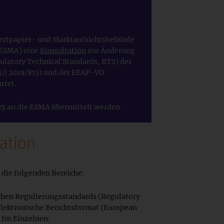
ertpapier- und Marktaufsichtsbehörde
 ESMA) eine
Konsultation
zur Änderung
latory Technical Standards, RTS) der
U) 2019/815) und der EEAP-VO
rtet.
25
an die ESMA übermittelt werden.
ation
 die folgenden Bereiche:
hen Regulierungsstandards (Regulatory
 elektronische Berichtsformat (European
. Im Einzelnen: