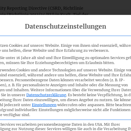
lity Reporting Directive (CSRD, Richtlinie
e (Richtlinie 2013/34/EU) in Kraft. Ziel der
eichbare und verlässliche
Datenschutzeinstellungen
ternehmen im Anwendungsbereich der CSRD
rtikel 3 der ESEF-Verordnung dargelegten
SEF) aufzustellen und ihre
tzen Cookies auf unserer Website. Einige von ihnen sind essenziell, währ
 auszuzeichnen (Art. 29d der
 uns helfen, diese Website und Ihre Erfahrung zu verbessern.
orting Advisory Group (EFRAG) wurde von
ie unter 16 Jahre alt sind und Ihre Einwilligung zu optionalen Services ge
L-Taxonomien
zur elektronischen
n, müssen Sie Ihre Erziehungsberechtigten um Erlaubnis bitten.
, welche in 2024 öffentlich konsultiert und
rwenden Cookies und andere Technologien auf unserer Website. Einige vo
ergeben wurden. Die Europäische
sind essenziell, während andere uns helfen, diese Website und Ihre Erfah
estellt, dass die neuen Vorschriften zur
bessern.
Personenbezogene Daten können verarbeitet werden (z. B. IP-
en), z. B. für personalisierte Anzeigen und Inhalte oder die Messung von
ng erst dann anzuwenden sind, sobald die
en und Inhalten.
Weitere Informationen über die Verwendung Ihrer Date
ge 38 der Bekanntmachung C/2024/6792).
 Sie in unserer
Datenschutzerklärung
.
Es besteht keine Verpflichtung, in d
eitung Ihrer Daten einzuwilligen, um dieses Angebot zu nutzen.
Sie könne
l jederzeit unter
Einstellungen
widerrufen oder anpassen.
Bitte beachten
ufgrund individueller Einstellungen möglicherweise nicht alle Funktionen
e verfügbar sind.
RIGE DOKUMENTE & KONSULT
 Services verarbeiten personenbezogene Daten in den USA. Mit Ihrer
ligung zur Nutzung dieser Services willigen Sie auch in die Verarbeitung I