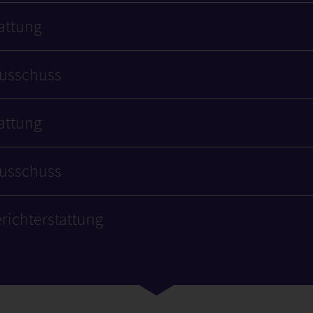
tattung
ausschuss
tattung
ausschuss
richterstattung