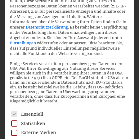
helfen, diese Website und Ihre Erfahrung zu verbessern.
04.02.2011
Personenbezogene Daten können verarbeitet werden (z. B. IP-
Adressen), z. B. für personalisierte Anzeigen und Inhalte oder
die Messung von Anzeigen und Inhalten.
Weitere
Informationen über die Verwendung Ihrer Daten finden Sie in
unserer
Datenschutzerklärung
.
Es besteht keine Verpflichtung,
in die Verarbeitung Ihrer Daten einzuwilligen, um dieses
5
Angebot zu nutzen.
Sie können Ihre Auswahl jederzeit unter
Einstellungen
widerrufen oder anpassen.
Bitte beachten Sie,
dass aufgrund individueller Einstellungen möglicherweise
nicht alle Funktionen der Website verfügbar sind.
09:00
Einige Services verarbeiten personenbezogene Daten in den
USA. Mit Ihrer Einwilligung zur Nutzung dieser Services
willigen Sie auch in die Verarbeitung Ihrer Daten in den USA
gemäß Art. 49 (1) lit. a GDPR ein. Der EuGH stuft die USA als ein
Land mit unzureichendem Datenschutz nach EU-Standards
Lagebericht
ein. Es besteht beispielsweise die Gefahr, dass US-Behörden
personenbezogene Daten in Überwachungsprogrammen
verarbeiten, ohne dass für Europäerinnen und Europäer eine
Klagemöglichkeit besteht.
153_05_LB_CoverNote.pdf
Es folgt eine Liste der Service-Gruppen, für die eine Einwil
Essenziell
0_153_05a_LB_Zwischenstand.pdf
Statistiken
DSR_153_TOP_05.mp3
Externe Medien