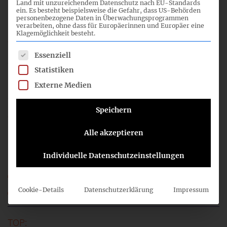
Land mit unzureichendem Datenschutz nach EU-Standards
26.11.24
ein. Es besteht beispielsweise die Gefahr, dass US-Behörden
personenbezogene Daten in Überwachungsprogrammen
verarbeiten, ohne dass für Europäerinnen und Europäer eine
Klagemöglichkeit besteht.
Es folgt eine Liste der Service-Gruppen, für die eine Einwil
Essenziell
5
Statistiken
Externe Medien
08:00
Speichern
Alle akzeptieren
IASB-ED/2024/7 Equity Method of Accounting
Individuelle Datenschutzeinstellungen
34_05a_FA-FB_Equity_Praes.pdf
34_05_FA-FB_Equity_CN.pdf
Cookie-Details
Datenschutzerklärung
Impressum