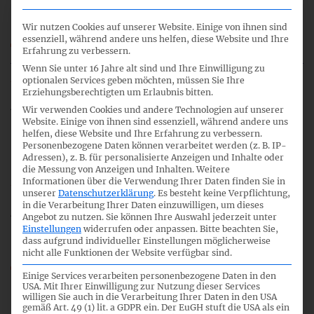
Wir nutzen Cookies auf unserer Website. Einige von ihnen sind
essenziell, während andere uns helfen, diese Website und Ihre
34_03_FA-FB_DPP_CN.pdf
Erfahrung zu verbessern.
Wenn Sie unter 16 Jahre alt sind und Ihre Einwilligung zu
optionalen Services geben möchten, müssen Sie Ihre
Erziehungsberechtigten um Erlaubnis bitten.
4
Wir verwenden Cookies und andere Technologien auf unserer
Website. Einige von ihnen sind essenziell, während andere uns
helfen, diese Website und Ihre Erfahrung zu verbessern.
Personenbezogene Daten können verarbeitet werden (z. B. IP-
11:30
Adressen), z. B. für personalisierte Anzeigen und Inhalte oder
die Messung von Anzeigen und Inhalten.
Weitere
Informationen über die Verwendung Ihrer Daten finden Sie in
unserer
Datenschutzerklärung
.
Es besteht keine Verpflichtung,
in die Verarbeitung Ihrer Daten einzuwilligen, um dieses
ASAF Vorbereitung
Angebot zu nutzen.
Sie können Ihre Auswahl jederzeit unter
Einstellungen
widerrufen oder anpassen.
Bitte beachten Sie,
dass aufgrund individueller Einstellungen möglicherweise
nicht alle Funktionen der Website verfügbar sind.
34_04_FA-FB_ASAF_CN.pdf
Einige Services verarbeiten personenbezogene Daten in den
USA. Mit Ihrer Einwilligung zur Nutzung dieser Services
willigen Sie auch in die Verarbeitung Ihrer Daten in den USA
gemäß Art. 49 (1) lit. a GDPR ein. Der EuGH stuft die USA als ein