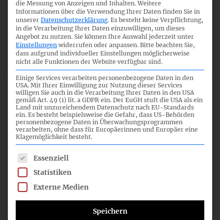
die Messung von Anzeigen und Inhalten.
Weitere
Informationen über die Verwendung Ihrer Daten finden Sie in
Der größte Teil der Papiere für den öffentlichen Teil der 36.
unserer
Datenschutzerklärung
.
Es besteht keine Verpflichtung,
Sitzung des IFRS-Fachausschusses am 5. und 6. März 2015
in die Verarbeitung Ihrer Daten einzuwilligen, um dieses
Angebot zu nutzen.
Sie können Ihre Auswahl jederzeit unter
steht zum download bereit. Die noch fehlenden Papiere
Einstellungen
widerrufen oder anpassen.
Bitte beachten Sie,
folgen in den...
mehr lesen
dass aufgrund individueller Einstellungen möglicherweise
nicht alle Funktionen der Website verfügbar sind.
Einige Services verarbeiten personenbezogene Daten in den
USA. Mit Ihrer Einwilligung zur Nutzung dieser Services
willigen Sie auch in die Verarbeitung Ihrer Daten in den USA
gemäß Art. 49 (1) lit. a GDPR ein. Der EuGH stuft die USA als ein
24. Februar 2015
Land mit unzureichendem Datenschutz nach EU-Standards
ein. Es besteht beispielsweise die Gefahr, dass US-Behörden
personenbezogene Daten in Überwachungsprogrammen
Stellungnahme des DRSC zum BilRUG
verarbeiten, ohne dass für Europäerinnen und Europäer eine
Klagemöglichkeit besteht.
(Regierungsentwurf)
Es folgt eine Liste der Service-Gruppen, für die eine Einwil
Essenziell
Statistiken
Das Deutsche Rechnungslegungs Standards Committee
(HGB-Fachausschuss) hat seine Stellungnahme zum
Externe Medien
Regierungsentwurf des Bilanzrichtlinie-
Umsetzungsgesetzes (BilRUG) verabschiedet. Der DRSC
Speichern
sieht Nachbesserungsbedarf bei verschiedenen