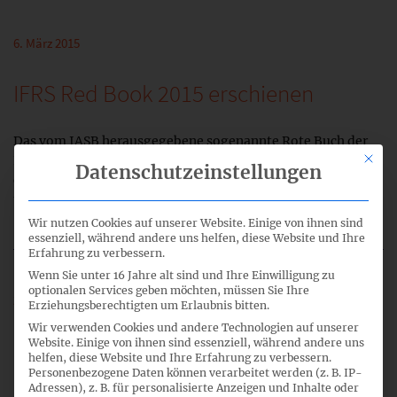
6. März 2015
IFRS Red Book 2015 erschienen
Das vom IASB herausgegebene sogenannte Rote Buch der
Mit di
International Financial Reporting Standards 2015 in
Datenschutzeinstellungen
englischer Sprache ist erschienen. In Band 1 und Band 2 sind
u.a. drei neue Standards –...
mehr lesen
Wir nutzen Cookies auf unserer Website. Einige von ihnen sind
essenziell, während andere uns helfen, diese Website und Ihre
Erfahrung zu verbessern.
Wenn Sie unter 16 Jahre alt sind und Ihre Einwilligung zu
optionalen Services geben möchten, müssen Sie Ihre
2. März 2015
Erziehungsberechtigten um Erlaubnis bitten.
Wir verwenden Cookies und andere Technologien auf unserer
36. Sitzung IFRS-Fachausschuss –
Website. Einige von ihnen sind essenziell, während andere uns
helfen, diese Website und Ihre Erfahrung zu verbessern.
Sitzungspapiere
Personenbezogene Daten können verarbeitet werden (z. B. IP-
Adressen), z. B. für personalisierte Anzeigen und Inhalte oder