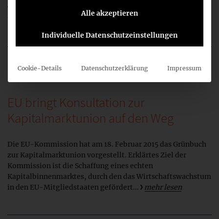
Themenbereichen. Die wichtigsten Kritikpunkte betreffen
Alle akzeptieren
unter anderem die Regelungen...
mehr lesen
Individuelle Datenschutzeinstellungen
Cookie-Details
Datenschutzerklärung
Impressum
19. Februar 2015
EU bringt Konsultation zur
Kapitalmarktunion auf den Weg
Die EU-Kommission hat am 18. Februar 2015 das Grünbuch
zur Kapitalmarktunion vorgestellt. Erklärtes Ziel der
Kommission ist die Schaffung eines echten
Kapitalbinnenmarktes, durch den das Wirtschaftswachstum
in den EU-Mitgliedstaaten gefördert...
mehr lesen