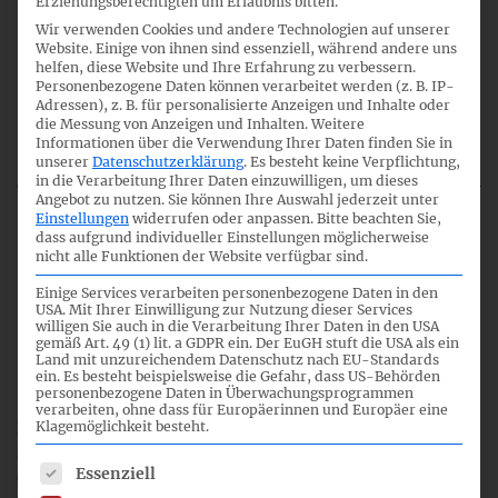
Erziehungsberechtigten um Erlaubnis bitten.
ZUGEHÖRIGE DOKUMENTE &
Wir verwenden Cookies und andere Technologien auf unserer
Website. Einige von ihnen sind essenziell, während andere uns
KONSULTATIONEN
helfen, diese Website und Ihre Erfahrung zu verbessern.
Personenbezogene Daten können verarbeitet werden (z. B. IP-
Adressen), z. B. für personalisierte Anzeigen und Inhalte oder
die Messung von Anzeigen und Inhalten.
Weitere
TITEL
DATUM
Informationen über die Verwendung Ihrer Daten finden Sie in
unserer
Datenschutzerklärung
.
Es besteht keine Verpflichtung,
in die Verarbeitung Ihrer Daten einzuwilligen, um dieses
Angebot zu nutzen.
Sie können Ihre Auswahl jederzeit unter
Informationen des IASB zum
14.12.2018
Einstellungen
widerrufen oder anpassen.
Bitte beachten Sie,
Post-implementation Review
dass aufgrund individueller Einstellungen möglicherweise
- IFRS 13 Fair Value
nicht alle Funktionen der Website verfügbar sind.
Measurement
Einige Services verarbeiten personenbezogene Daten in den
USA. Mit Ihrer Einwilligung zur Nutzung dieser Services
willigen Sie auch in die Verarbeitung Ihrer Daten in den USA
gemäß Art. 49 (1) lit. a GDPR ein. Der EuGH stuft die USA als ein
Befassung durch das DRSC
Land mit unzureichendem Datenschutz nach EU-Standards
ein. Es besteht beispielsweise die Gefahr, dass US-Behörden
personenbezogene Daten in Überwachungsprogrammen
verarbeiten, ohne dass für Europäerinnen und Europäer eine
Klagemöglichkeit besteht.
Der IFRS-FA hat die Themen des
Request for Information
zum
Post-Implementation Review
zu IFRS 13 sowie die
Es folgt eine Liste der Service-Gruppen, für die eine Einwil
Essenziell
dazugehörigen Fragestellungen erörtert. Der