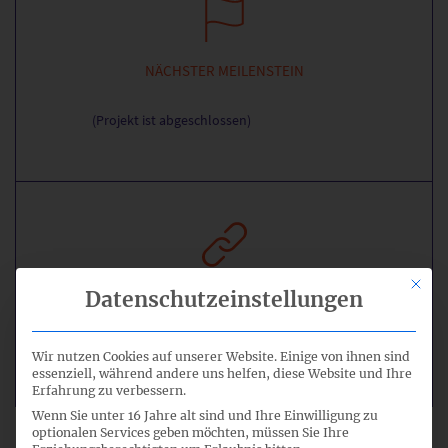
NÄCHSTER MEILENSTEIN
(Projekt ist abgeschlossen)
Mit di
Datenschutzeinstellungen
QUICKLINKS
IASB-Projektseite
Wir nutzen Cookies auf unserer Website. Einige von ihnen sind
essenziell, während andere uns helfen, diese Website und Ihre
Erfahrung zu verbessern.
Wenn Sie unter 16 Jahre alt sind und Ihre Einwilligung zu
optionalen Services geben möchten, müssen Sie Ihre