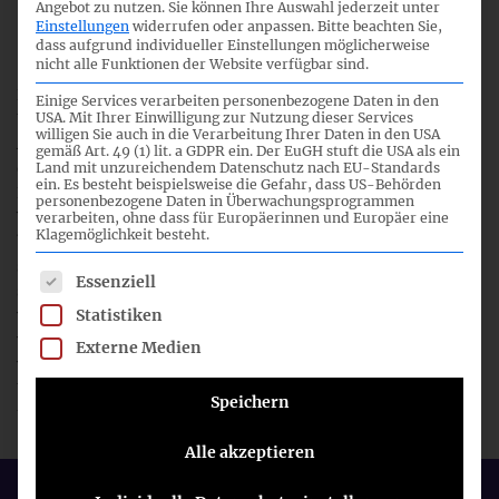
Angebot zu nutzen.
Sie können Ihre Auswahl jederzeit unter
DRSC-Arbeitsgruppe
Einstellungen
widerrufen oder anpassen.
Bitte beachten Sie,
dass aufgrund individueller Einstellungen möglicherweise
nicht alle Funktionen der Website verfügbar sind.
Der IFRS-Fachausschuss hat vor dem Hintergrund der
Einige Services verarbeiten personenbezogene Daten in den
USA. Mit Ihrer Einwilligung zur Nutzung dieser Services
Überarbeitung des Rahmenkonzepts eine DRSC-
willigen Sie auch in die Verarbeitung Ihrer Daten in den USA
Arbeitsgruppe (
personelle Besetzung der Arbeitsgruppe
)
gemäß Art. 49 (1) lit. a GDPR ein. Der EuGH stuft die USA als ein
eingerichtet. Die Arbeitsgruppe soll insbesondere eine
Land mit unzureichendem Datenschutz nach EU-Standards
ein. Es besteht beispielsweise die Gefahr, dass US-Behörden
Evaluierung und Würdigung der konzeptionellen
personenbezogene Daten in Überwachungsprogrammen
Vorschläge des IASB hinsichtlich der Implikationen für
verarbeiten, ohne dass für Europäerinnen und Europäer eine
Klagemöglichkeit besteht.
bestehende IFRS-Regelungen vornehmen. Im Mittelpunkt
stehen hierbei die Entscheidungen des IASB im Rahmen
Es folgt eine Liste der Service-Gruppen, für die eine Einwil
Essenziell
seiner redeliberation auf Basis der Rückmeldungen zum
Statistiken
veröffentlichten Diskussionspapier. Darüber hinaus sollen
von der Arbeitsgruppe mögliche Alternativen erörtert
Externe Medien
werden, die den IFRS-Fachausschuss in der Beurteilung der
Überarbeitungsvorschläge des IASB zum Rahmenkonzept
Speichern
unterstützen.
Alle akzeptieren