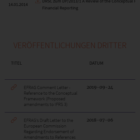
DRSC zum DP/2013/1 A Review of the Conceptual Fr
14.01.2014
Financial Reporting
VERÖFFENTLICHUNGEN DRITTER
TITEL
DATUM
EFRAG Comment Letter -
2019-09-24
Reference to the Conceptual
Framework (Proposed
amendments to IFRS 3)
EFRAG’s Draft Letter to the
2018-07-06
European Commission
Regarding Endorsement of
Amendments to References