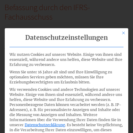
Befassung durch den IFRS-
Fachausschuss
Mit di
Der IFRS-Fachaussschuss hat seine Sichtweisen zu den
Datenschutzeinstellungen
Vorschlägen im IASB-Entwurf veröffentlicht (
DRSC-
Stellungnahme
). Darüber hinaus hat der Fachausschuss, in
Zusammenarbeit mit anderen nationalen Standardsetzern
Wir nutzen Cookies auf unserer Website. Einige von ihnen sind
und EFRAG eine Reihe von Bulletins zu ausgewählten
essenziell, während andere uns helfen, diese Website und Ihre
Erfahrung zu verbessern.
Fragen für die Überarbeitung des Rahmenkonzepts
Wenn Sie unter 16 Jahre alt sind und Ihre Einwilligung zu
veröffentlicht (siehe
Zusammenarbeit der Standardsetzer
optionalen Services geben möchten, müssen Sie Ihre
und EFRAG
).
Erziehungsberechtigten um Erlaubnis bitten.
Wir verwenden Cookies und andere Technologien auf unserer
Für die Stellungnahme an den IASB wurde am 14. Sept. 2015
Website. Einige von ihnen sind essenziell, während andere uns
eine Öffentliche Diskussion zum IASB-Entwurf und den
helfen, diese Website und Ihre Erfahrung zu verbessern.
Personenbezogene Daten können verarbeitet werden (z. B. IP-
Überarbeitungsvorschlägen für das Rahmenkonzept
Adressen), z. B. für personalisierte Anzeigen und Inhalte oder
gemeinsam mit Vertretern von AFRAG, Swiss GAAP FER,
die Messung von Anzeigen und Inhalten.
Weitere
IASB und EFRAG durchgeführt (
Protokoll und
Informationen über die Verwendung Ihrer Daten finden Sie in
unserer
Datenschutzerklärung
.
Es besteht keine Verpflichtung,
Diskussionsunterlagen
).
in die Verarbeitung Ihrer Daten einzuwilligen, um dieses